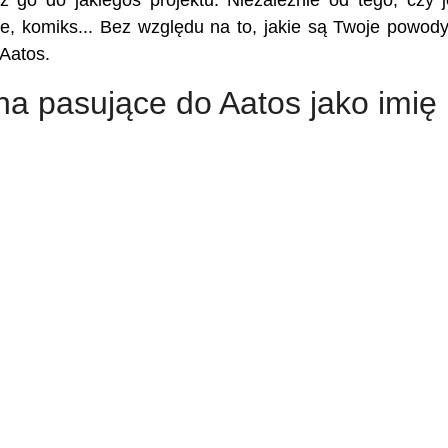
z go do jakiegoś projektu. Niezależnie od tego, czy j
kie, komiks... Bez względu na to, jakie są Twoje powody,
 Aatos.
na pasujące do Aatos jako imię