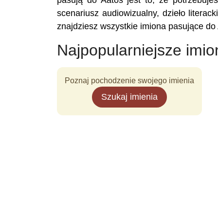
pasują do Aatos jest to, że potrzebujes
scenariusz audiowizualny, dzieło literac
znajdziesz wszystkie imiona pasujące do
Najpopularniejsze imio
Poznaj pochodzenie swojego imienia
Szukaj imienia