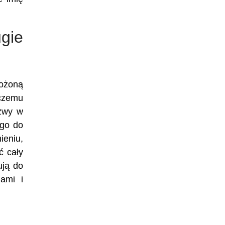
gie
łożoną
 czemu
azwy w
ego do
ieniu,
ć cały
ują do
ami i