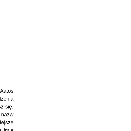
 Aatos
dzenia
z się,
h nazw
iejsze
e imię