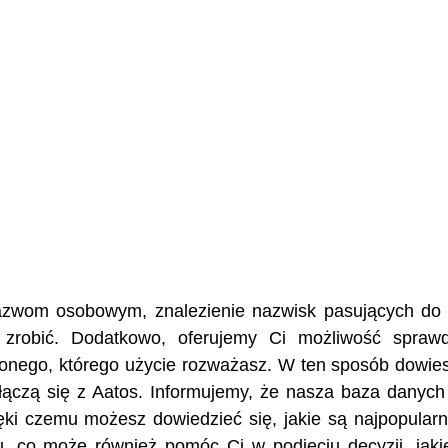
 nazwom osobowym, znalezienie nazwisk pasujących do
 zrobić. Dodatkowo, oferujemy Ci możliwość spraw
żonego, którego użycie rozważasz. W ten sposób dowies
e łączą się z Aatos. Informujemy, że nasza baza danyc
ęki czemu możesz dowiedzieć się, jakie są najpopularn
, co może również pomóc Ci w podjęciu decyzji, jaki