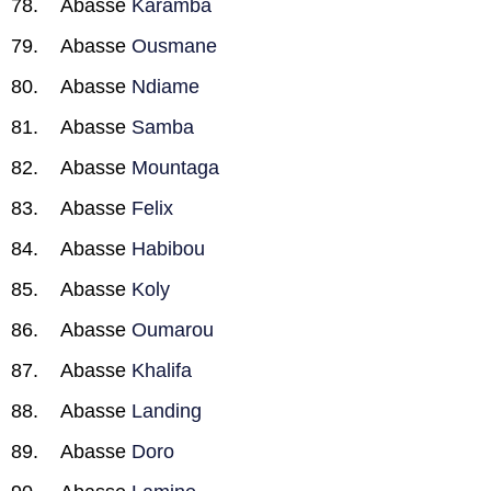
Abasse
Karamba
Abasse
Ousmane
Abasse
Ndiame
Abasse
Samba
Abasse
Mountaga
Abasse
Felix
Abasse
Habibou
Abasse
Koly
Abasse
Oumarou
Abasse
Khalifa
Abasse
Landing
Abasse
Doro