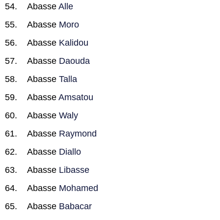
Abasse
Alle
Abasse
Moro
Abasse
Kalidou
Abasse
Daouda
Abasse
Talla
Abasse
Amsatou
Abasse
Waly
Abasse
Raymond
Abasse
Diallo
Abasse
Libasse
Abasse
Mohamed
Abasse
Babacar