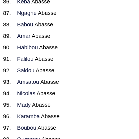
Keba
Abasse
Ngagne
Abasse
Babou
Abasse
Amar
Abasse
Habibou
Abasse
Falilou
Abasse
Saidou
Abasse
Amsatou
Abasse
Nicolas
Abasse
Mady
Abasse
Karamba
Abasse
Boubou
Abasse