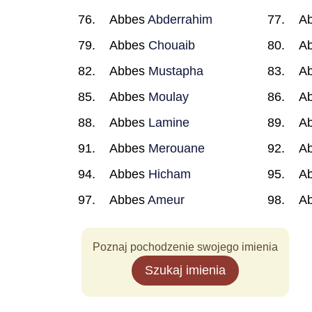
Abbes
Abderrahim
A
Abbes
Chouaib
A
Abbes
Mustapha
A
Abbes
Moulay
A
Abbes
Lamine
A
Abbes
Merouane
A
Abbes
Hicham
A
Abbes
Ameur
A
Poznaj pochodzenie swojego imienia
Szukaj imienia