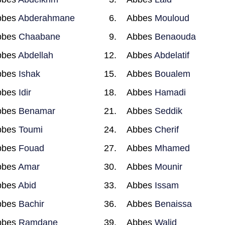
bbes
Abderahmane
Abbes
Mouloud
bbes
Chaabane
Abbes
Benaouda
bbes
Abdellah
Abbes
Abdelatif
bbes
Ishak
Abbes
Boualem
bbes
Idir
Abbes
Hamadi
bbes
Benamar
Abbes
Seddik
bbes
Toumi
Abbes
Cherif
bbes
Fouad
Abbes
Mhamed
bbes
Amar
Abbes
Mounir
bbes
Abid
Abbes
Issam
bbes
Bachir
Abbes
Benaissa
bbes
Ramdane
Abbes
Walid