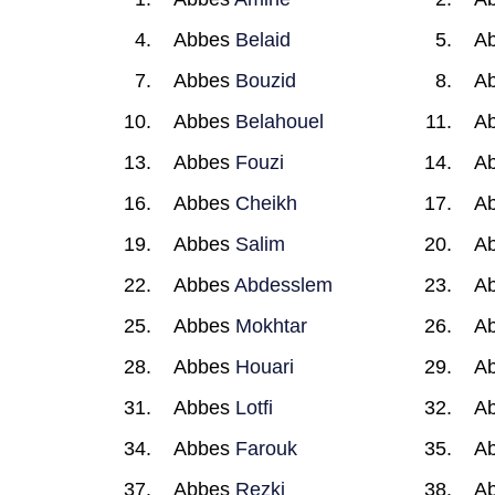
Abbes
Belaid
A
Abbes
Bouzid
A
Abbes
Belahouel
A
Abbes
Fouzi
A
Abbes
Cheikh
A
Abbes
Salim
A
Abbes
Abdesslem
A
Abbes
Mokhtar
A
Abbes
Houari
A
Abbes
Lotfi
A
Abbes
Farouk
A
Abbes
Rezki
A