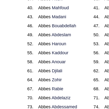
Abbes
Mahfoud
A
Abbes
Madani
A
Abbes
Bouabdellah
A
Abbes
Abdeslam
A
Abbes
Haroun
A
Abbes
Kaddour
A
Abbes
Anouar
A
Abbes
Djilali
A
Abbes
Zohir
A
Abbes
Rabie
A
Abbes
Abdelaziz
A
Abbes
Abdessamed
A