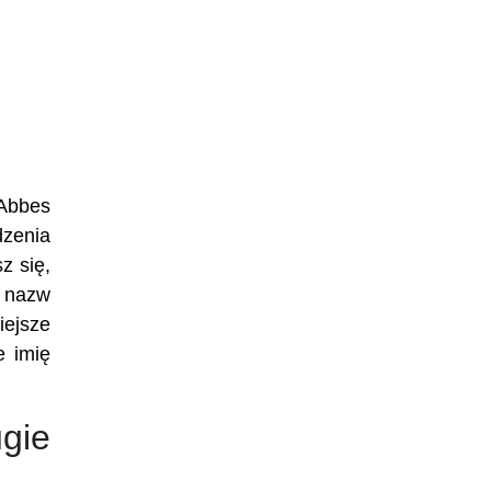
 Abbes
dzenia
z się,
h nazw
iejsze
e imię
gie