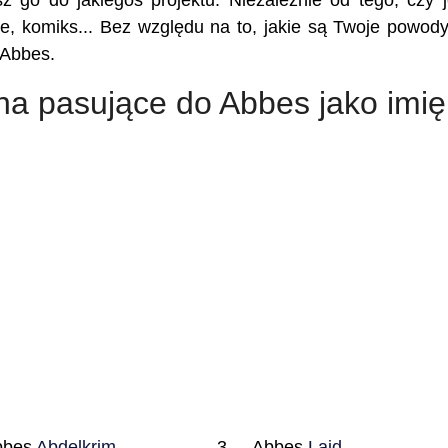
z go do jakiegoś projektu. Niezależnie od tego, czy j
kie, komiks... Bez względu na to, jakie są Twoje powody,
 Abbes.
na pasujące do Abbes jako imię
bbes
Abdelkrim
Abbes
Laid