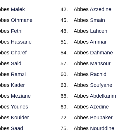
bbes
Malek
Abbes
Azzedine
bbes
Othmane
Abbes
Smain
bbes
Fethi
Abbes
Lahcen
bbes
Hassane
Abbes
Ammar
bbes
Charef
Abbes
Dahmane
bbes
Said
Abbes
Mansour
bbes
Ramzi
Abbes
Rachid
bbes
Kader
Abbes
Soufyane
bbes
Meziane
Abbes
Abdelkarim
bbes
Younes
Abbes
Azedine
bbes
Kouider
Abbes
Boubaker
bbes
Saad
Abbes
Nourddine