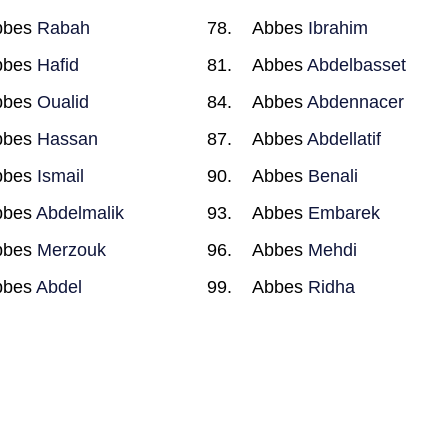
bbes
Rabah
Abbes
Ibrahim
bbes
Hafid
Abbes
Abdelbasset
bbes
Oualid
Abbes
Abdennacer
bbes
Hassan
Abbes
Abdellatif
bbes
Ismail
Abbes
Benali
bbes
Abdelmalik
Abbes
Embarek
bbes
Merzouk
Abbes
Mehdi
bbes
Abdel
Abbes
Ridha