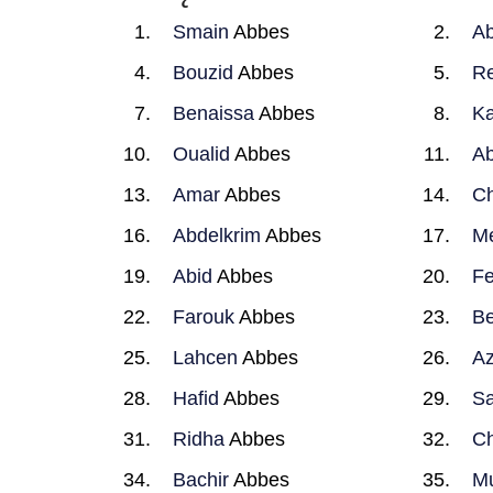
Smain
Abbes
A
Bouzid
Abbes
Re
Benaissa
Abbes
K
Oualid
Abbes
Ab
Amar
Abbes
C
Abdelkrim
Abbes
M
Abid
Abbes
Fe
Farouk
Abbes
Be
Lahcen
Abbes
Az
Hafid
Abbes
Sa
Ridha
Abbes
Ch
Bachir
Abbes
M