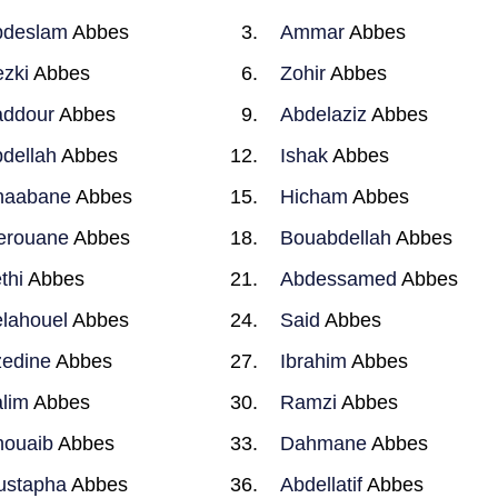
bdeslam
Abbes
Ammar
Abbes
zki
Abbes
Zohir
Abbes
addour
Abbes
Abdelaziz
Abbes
dellah
Abbes
Ishak
Abbes
haabane
Abbes
Hicham
Abbes
erouane
Abbes
Bouabdellah
Abbes
thi
Abbes
Abdessamed
Abbes
lahouel
Abbes
Said
Abbes
edine
Abbes
Ibrahim
Abbes
lim
Abbes
Ramzi
Abbes
ouaib
Abbes
Dahmane
Abbes
ustapha
Abbes
Abdellatif
Abbes