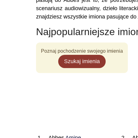
pasują do Abbes jest to, że potrzebujes
scenariusz audiowizualny, dzieło literac
znajdziesz wszystkie imiona pasujące do
Najpopularniejsze imio
Poznaj pochodzenie swojego imienia
Szukaj imienia
Abbes
Amine
A