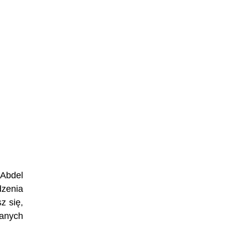
 Abdel
dzenia
z się,
danych