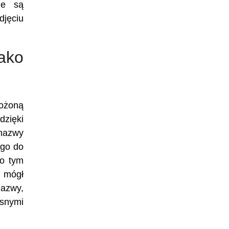
ie są
djęciu
ako
łożoną
dzięki
 nazwy
ego do
po tym
ś mógł
nazwy,
asnymi