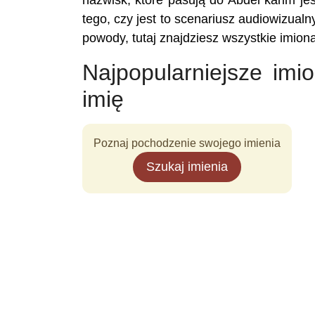
nazwisk, które pasują do Abdel karim jes
tego, czy jest to scenariusz audiowizualny
powody, tutaj znajdziesz wszystkie imion
Najpopularniejsze imi
imię
Poznaj pochodzenie swojego imienia
Szukaj imienia