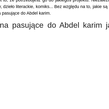
t to, że potrzebujesz go do jakiegoś projektu. Niezależ
, dzieło literackie, komiks... Bez względu na to, jakie są
a pasujące do Abdel karim.
ona pasujące do Abdel karim j