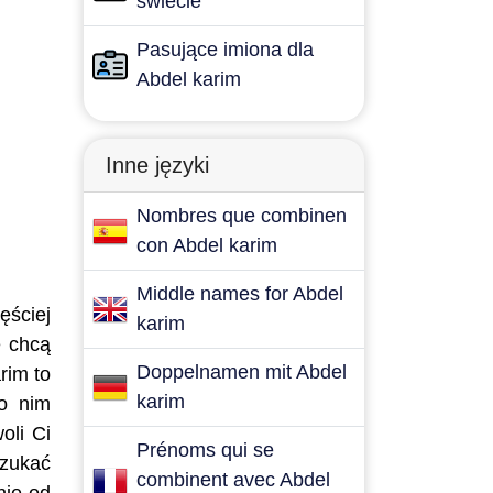
świecie
Pasujące imiona dla
Abdel karim
Inne języki
Nombres que combinen
con Abdel karim
Middle names for Abdel
ęściej
karim
e chcą
Doppelnamen mit Abdel
rim to
karim
po nim
oli Ci
Prénoms qui se
szukać
combinent avec Abdel