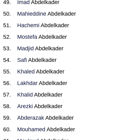
Imad
Abdelkader
Mahieddine
Abdelkader
Hachemi
Abdelkader
Mostefa
Abdelkader
Madjid
Abdelkader
Safi
Abdelkader
Khaled
Abdelkader
Lakhdar
Abdelkader
Khalid
Abdelkader
Arezki
Abdelkader
Abderazak
Abdelkader
Mouhamed
Abdelkader