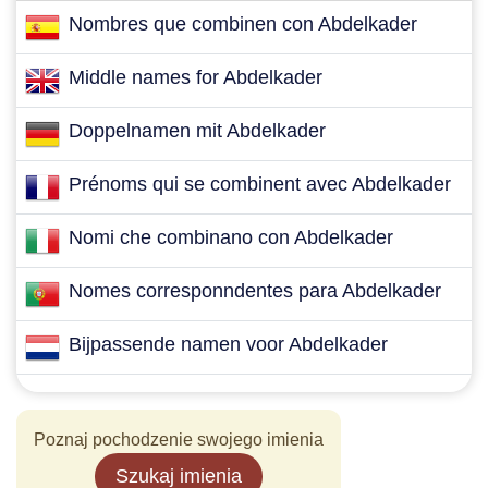
Nombres que combinen con Abdelkader
Middle names for Abdelkader
Doppelnamen mit Abdelkader
Prénoms qui se combinent avec Abdelkader
Nomi che combinano con Abdelkader
Nomes corresponndentes para Abdelkader
Bijpassende namen voor Abdelkader
Poznaj pochodzenie swojego imienia
Szukaj imienia