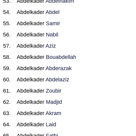
Abdelkader
Abdelhakim
Abdelkader
Abdel
Abdelkader
Samir
Abdelkader
Nabil
Abdelkader
Aziz
Abdelkader
Bouabdellah
Abdelkader
Abderazak
Abdelkader
Abdelaziz
Abdelkader
Zoubir
Abdelkader
Madjid
Abdelkader
Akram
Abdelkader
Laid
Abdelkader
Fathi