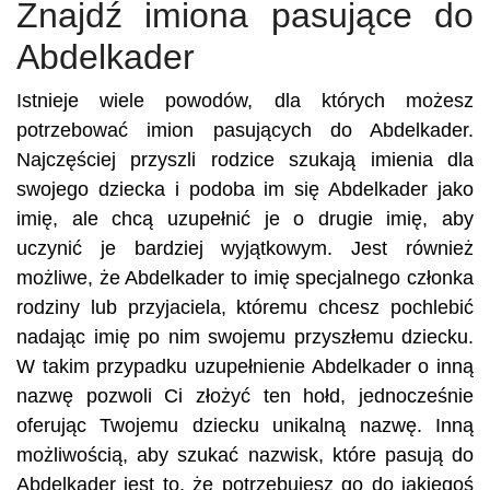
Znajdź imiona pasujące do
Abdelkader
Istnieje wiele powodów, dla których możesz
potrzebować imion pasujących do Abdelkader.
Najczęściej przyszli rodzice szukają imienia dla
swojego dziecka i podoba im się Abdelkader jako
imię, ale chcą uzupełnić je o drugie imię, aby
uczynić je bardziej wyjątkowym. Jest również
możliwe, że Abdelkader to imię specjalnego członka
rodziny lub przyjaciela, któremu chcesz pochlebić
nadając imię po nim swojemu przyszłemu dziecku.
W takim przypadku uzupełnienie Abdelkader o inną
nazwę pozwoli Ci złożyć ten hołd, jednocześnie
oferując Twojemu dziecku unikalną nazwę. Inną
możliwością, aby szukać nazwisk, które pasują do
Abdelkader jest to, że potrzebujesz go do jakiegoś