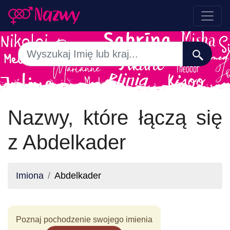
Nazwy, które łączą się
z Abdelkader
Imiona
Abdelkader
Poznaj pochodzenie swojego imienia