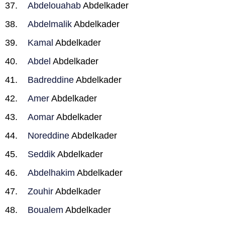
Abdelouahab
Abdelkader
Abdelmalik
Abdelkader
Kamal
Abdelkader
Abdel
Abdelkader
Badreddine
Abdelkader
Amer
Abdelkader
Aomar
Abdelkader
Noreddine
Abdelkader
Seddik
Abdelkader
Abdelhakim
Abdelkader
Zouhir
Abdelkader
Boualem
Abdelkader