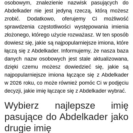
osobowym, znalezienie nazwisk pasujących do
Abdelkader nie jest jedyną rzeczą, którą możesz
zrobić. Dodatkowo, oferujemy Ci możliwość
sprawdzenia częstotliwości występowania imienia
złożonego, którego użycie rozważasz. W ten sposób
dowiesz się, jakie są najpopularniejsze imiona, które
łączą się z Abdelkader. Informujemy, że nasza baza
danych nazw osobowych jest stale aktualizowana,
dzięki czemu możesz dowiedzieć się, jakie są
najpopularniejsze imiona łączące się z Abdelkader
w 2026 roku, co może również pomóc Ci w podjęciu
decyzji, jakie imię łączące się z Abdelkader wybrać.
Wybierz najlepsze imię
pasujące do Abdelkader jako
drugie imię