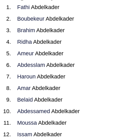
Fathi
Abdelkader
Boubekeur
Abdelkader
Brahim
Abdelkader
Ridha
Abdelkader
Ameur
Abdelkader
Abdesslam
Abdelkader
Haroun
Abdelkader
Amar
Abdelkader
Belaid
Abdelkader
Abdessamed
Abdelkader
Moussa
Abdelkader
Issam
Abdelkader