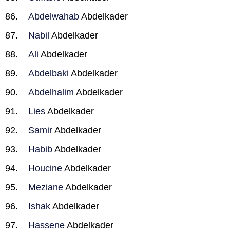
Abdelwahab
Abdelkader
Nabil
Abdelkader
Ali
Abdelkader
Abdelbaki
Abdelkader
Abdelhalim
Abdelkader
Lies
Abdelkader
Samir
Abdelkader
Habib
Abdelkader
Houcine
Abdelkader
Meziane
Abdelkader
Ishak
Abdelkader
Hassene
Abdelkader