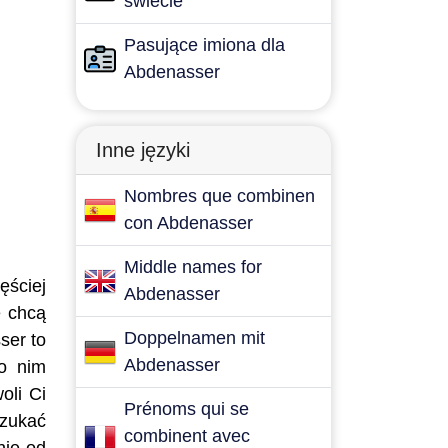
świecie
Pasujące imiona dla
Abdenasser
Inne języki
Nombres que combinen
con Abdenasser
Middle names for
ęściej
Abdenasser
e chcą
Doppelnamen mit
ser to
Abdenasser
po nim
oli Ci
Prénoms qui se
szukać
combinent avec