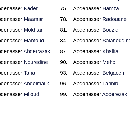
bdenasser
Kader
Abdenasser
Hamza
bdenasser
Maamar
Abdenasser
Radouane
bdenasser
Mokhtar
Abdenasser
Bouzid
bdenasser
Mahfoud
Abdenasser
Salaheddin
bdenasser
Abderrazak
Abdenasser
Khalifa
bdenasser
Nouredine
Abdenasser
Mehdi
bdenasser
Taha
Abdenasser
Belgacem
bdenasser
Abdelmalik
Abdenasser
Lahbib
bdenasser
Miloud
Abdenasser
Abderezak