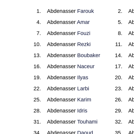
Abdenasser
Farouk
A
Abdenasser
Amar
A
Abdenasser
Fouzi
A
Abdenasser
Rezki
A
Abdenasser
Boubaker
A
Abdenasser
Naceur
A
Abdenasser
Ilyas
A
Abdenasser
Larbi
A
Abdenasser
Karim
A
Abdenasser
Idris
A
Abdenasser
Touhami
A
Abdenasser
Daoud
A