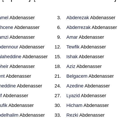
amel
Abdenasser
Abderezak
Abdenasser
ahcene
Abdenasser
Abderrezak
Abdenasser
amzi
Abdenasser
Amar
Abdenasser
bdennour
Abdenasser
Tewfik
Abdenasser
laheddine
Abdenasser
Ishak
Abdenasser
heir
Abdenasser
Aziz
Abdenasser
nt
Abdenasser
Belgacem
Abdenasser
neddine
Abdenasser
Azedine
Abdenasser
if
Abdenasser
Lyazid
Abdenasser
ufik
Abdenasser
Hicham
Abdenasser
delhalim
Abdenasser
Rezki
Abdenasser