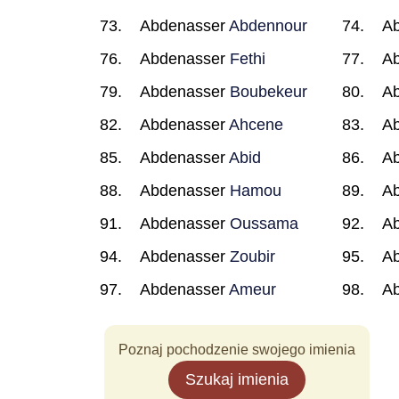
Abdenasser
Abdennour
A
Abdenasser
Fethi
A
Abdenasser
Boubekeur
A
Abdenasser
Ahcene
A
Abdenasser
Abid
A
Abdenasser
Hamou
A
Abdenasser
Oussama
A
Abdenasser
Zoubir
A
Abdenasser
Ameur
A
Poznaj pochodzenie swojego imienia
Szukaj imienia