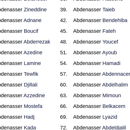
bdenasser
Zineddine
Abdenasser
Taieb
bdenasser
Adnane
Abdenasser
Bendehiba
bdenasser
Boucif
Abdenasser
Fateh
bdenasser
Abderrezak
Abdenasser
Youcef
bdenasser
Azedine
Abdenasser
Ayoub
bdenasser
Lamine
Abdenasser
Hamadi
bdenasser
Tewfik
Abdenasser
Abdennace
bdenasser
Djillali
Abdenasser
Abdelhalim
bdenasser
Azzedine
Abdenasser
Mimoun
bdenasser
Mostefa
Abdenasser
Belkacem
bdenasser
Hadj
Abdenasser
Lyazid
bdenasser
Kada
Abdenasser
Abdeldjalil