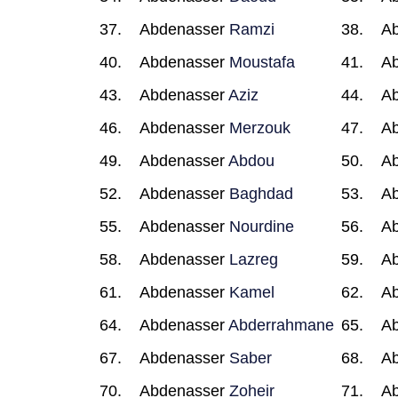
Abdenasser
Ramzi
A
Abdenasser
Moustafa
A
Abdenasser
Aziz
A
Abdenasser
Merzouk
A
Abdenasser
Abdou
A
Abdenasser
Baghdad
A
Abdenasser
Nourdine
A
Abdenasser
Lazreg
A
Abdenasser
Kamel
A
Abdenasser
Abderrahmane
A
Abdenasser
Saber
A
Abdenasser
Zoheir
A