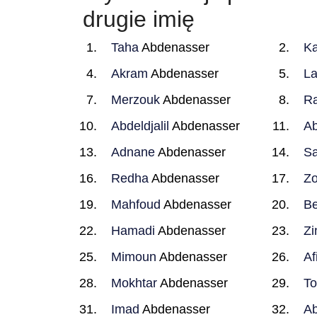
drugie imię
Taha
Abdenasser
K
Akram
Abdenasser
L
Merzouk
Abdenasser
R
Abdeldjalil
Abdenasser
A
Adnane
Abdenasser
Sa
Redha
Abdenasser
Zo
Mahfoud
Abdenasser
Be
Hamadi
Abdenasser
Zi
Mimoun
Abdenasser
Af
Mokhtar
Abdenasser
To
Imad
Abdenasser
Ab