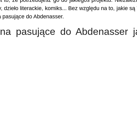
 to, że potrzebujesz go do jakiegoś projektu. Niezależ
, dzieło literackie, komiks... Bez względu na to, jakie są
na pasujące do Abdenasser.
iona pasujące do Abdenasser j