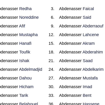
bdenasser
Redha
Abdenasser
Faical
bdenasser
Noreddine
Abdenasser
Said
bdenasser
Afif
Abdenasser
Abderraouf
bdenasser
Mustapha
Abdenasser
Lahcene
bdenasser
Hanafi
Abdenasser
Akram
bdenasser
Toufik
Abdenasser
Abderahim
bdenasser
Ishak
Abdenasser
Saad
bdenasser
Abdelmadjid
Abdenasser
Abdelkarim
bdenasser
Dahou
Abdenasser
Mustafa
bdenasser
Hicham
Abdenasser
Imad
bdenasser
Tarik
Abdenasser
Bent
bdenasser
Belahouel
Abdenasser
Hassene