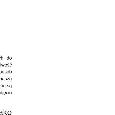
ch do
iwość
sposób
 nasza
kie są
djęciu
ako