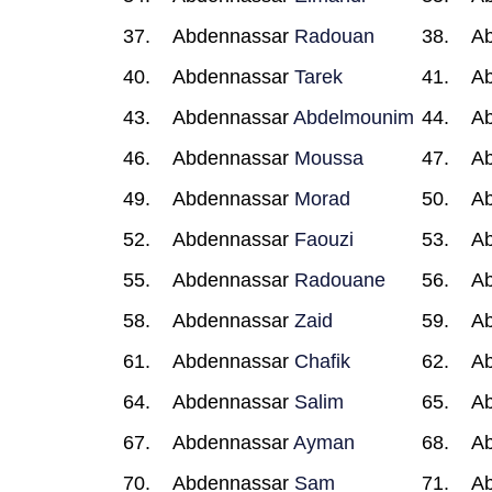
Abdennassar
Radouan
A
Abdennassar
Tarek
A
Abdennassar
Abdelmounim
A
Abdennassar
Moussa
A
Abdennassar
Morad
A
Abdennassar
Faouzi
A
Abdennassar
Radouane
A
Abdennassar
Zaid
A
Abdennassar
Chafik
A
Abdennassar
Salim
A
Abdennassar
Ayman
A
Abdennassar
Sam
A