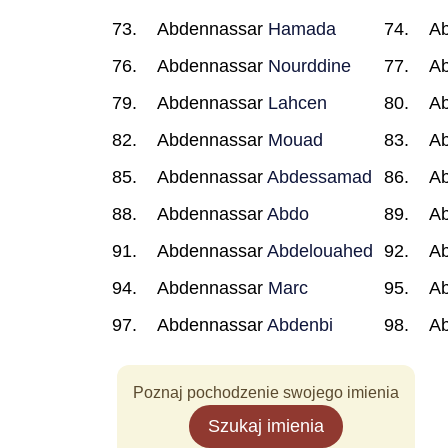
Abdennassar
Hamada
A
Abdennassar
Nourddine
A
Abdennassar
Lahcen
A
Abdennassar
Mouad
A
Abdennassar
Abdessamad
A
Abdennassar
Abdo
A
Abdennassar
Abdelouahed
A
Abdennassar
Marc
A
Abdennassar
Abdenbi
A
Poznaj pochodzenie swojego imienia
Szukaj imienia