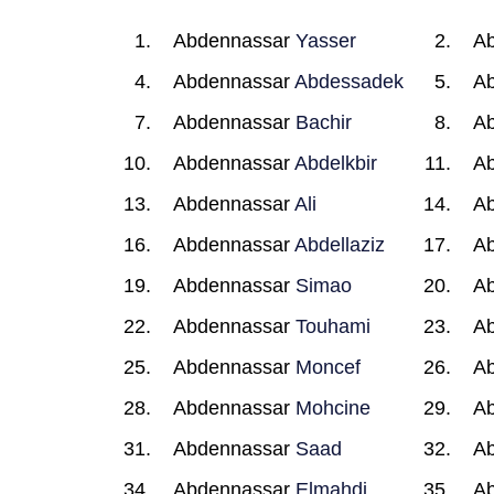
Abdennassar
Yasser
A
Abdennassar
Abdessadek
A
Abdennassar
Bachir
A
Abdennassar
Abdelkbir
A
Abdennassar
Ali
A
Abdennassar
Abdellaziz
A
Abdennassar
Simao
A
Abdennassar
Touhami
A
Abdennassar
Moncef
A
Abdennassar
Mohcine
A
Abdennassar
Saad
A
Abdennassar
Elmahdi
A