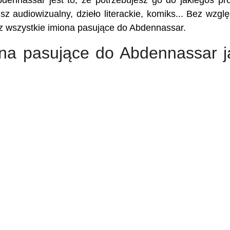
dennassar jest to, że potrzebujesz go do jakiegoś pro
usz audiowizualny, dzieło literackie, komiks... Bez wzgl
esz wszystkie imiona pasujące do Abdennassar.
ona pasujące do Abdennassar j