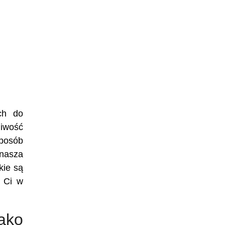
ch do
liwość
sposób
 nasza
kie są
c Ci w
ako