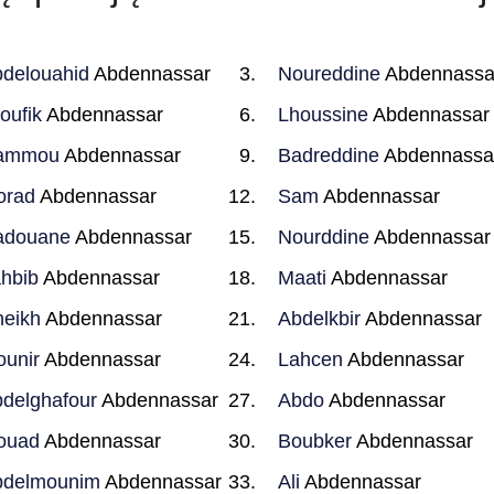
delouahid
Abdennassar
Noureddine
Abdennassa
oufik
Abdennassar
Lhoussine
Abdennassar
ammou
Abdennassar
Badreddine
Abdennassa
orad
Abdennassar
Sam
Abdennassar
adouane
Abdennassar
Nourddine
Abdennassar
hbib
Abdennassar
Maati
Abdennassar
eikh
Abdennassar
Abdelkbir
Abdennassar
unir
Abdennassar
Lahcen
Abdennassar
delghafour
Abdennassar
Abdo
Abdennassar
ouad
Abdennassar
Boubker
Abdennassar
bdelmounim
Abdennassar
Ali
Abdennassar