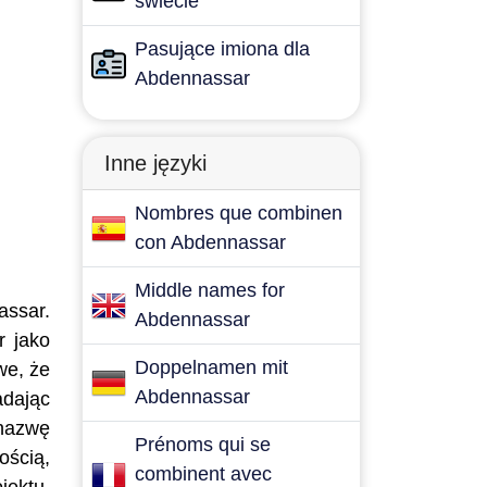
świecie
Pasujące imiona dla
Abdennassar
Inne języki
Nombres que combinen
con Abdennassar
Middle names for
ssar.
Abdennassar
r jako
Doppelnamen mit
we, że
Abdennassar
adając
 nazwę
Prénoms qui se
ością,
combinent avec