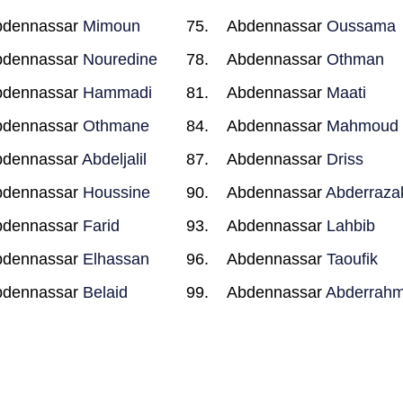
bdennassar
Mimoun
Abdennassar
Oussama
bdennassar
Nouredine
Abdennassar
Othman
bdennassar
Hammadi
Abdennassar
Maati
bdennassar
Othmane
Abdennassar
Mahmoud
bdennassar
Abdeljalil
Abdennassar
Driss
bdennassar
Houssine
Abdennassar
Abderraza
bdennassar
Farid
Abdennassar
Lahbib
bdennassar
Elhassan
Abdennassar
Taoufik
bdennassar
Belaid
Abdennassar
Abderrah