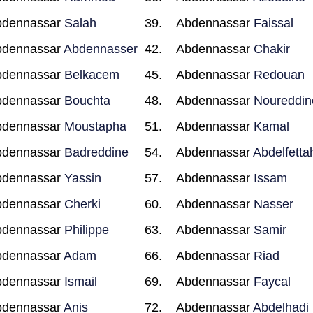
bdennassar
Salah
Abdennassar
Faissal
bdennassar
Abdennasser
Abdennassar
Chakir
bdennassar
Belkacem
Abdennassar
Redouan
bdennassar
Bouchta
Abdennassar
Noureddin
bdennassar
Moustapha
Abdennassar
Kamal
bdennassar
Badreddine
Abdennassar
Abdelfetta
bdennassar
Yassin
Abdennassar
Issam
bdennassar
Cherki
Abdennassar
Nasser
bdennassar
Philippe
Abdennassar
Samir
bdennassar
Adam
Abdennassar
Riad
bdennassar
Ismail
Abdennassar
Faycal
bdennassar
Anis
Abdennassar
Abdelhadi