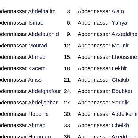
bdennassar
Abdelhalim
Abdennassar
Alain
bdennassar
Ismael
Abdennassar
Yahya
bdennassar
Abdelouahid
Abdennassar
Azzeddine
bdennassar
Mourad
Abdennassar
Mounir
bdennassar
Ahmed
Abdennassar
Lhoussine
bdennassar
Kacem
Abdennassar
Lekbir
bdennassar
Aniss
Abdennassar
Chakib
bdennassar
Abdelghafour
Abdennassar
Boubker
bdennassar
Abdeljabbar
Abdennassar
Seddik
bdennassar
Houcine
Abdennassar
Abdelkari
bdennassar
Ahmad
Abdennassar
Cheikh
bdennassar
Hammou
Abdennassar
Azeddine