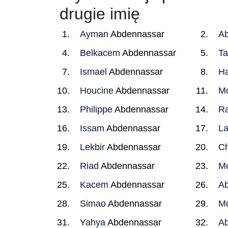
drugie imię
Ayman
Abdennassar
Ab
Belkacem
Abdennassar
Ta
Ismael
Abdennassar
H
Houcine
Abdennassar
M
Philippe
Abdennassar
R
Issam
Abdennassar
La
Lekbir
Abdennassar
Ch
Riad
Abdennassar
Mo
Kacem
Abdennassar
Ab
Simao
Abdennassar
M
Yahya
Abdennassar
A