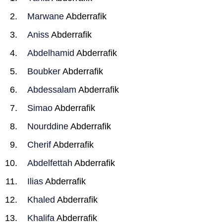
Marwane
Abderrafik
Aniss
Abderrafik
Abdelhamid
Abderrafik
Boubker
Abderrafik
Abdessalam
Abderrafik
Simao
Abderrafik
Nourddine
Abderrafik
Cherif
Abderrafik
Abdelfettah
Abderrafik
Ilias
Abderrafik
Khaled
Abderrafik
Khalifa
Abderrafik