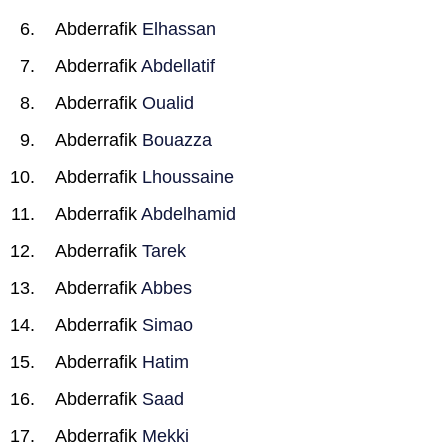
Abderrafik
Elhassan
Abderrafik
Abdellatif
Abderrafik
Oualid
Abderrafik
Bouazza
Abderrafik
Lhoussaine
Abderrafik
Abdelhamid
Abderrafik
Tarek
Abderrafik
Abbes
Abderrafik
Simao
Abderrafik
Hatim
Abderrafik
Saad
Abderrafik
Mekki