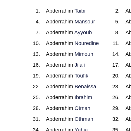
Abderrahim
Taibi
A
Abderrahim
Mansour
A
Abderrahim
Ayyoub
A
Abderrahim
Nouredine
A
Abderrahim
Mimoun
A
Abderrahim
Jilali
A
Abderrahim
Toufik
A
Abderrahim
Benaissa
A
Abderrahim
Ibrahim
A
Abderrahim
Otman
A
Abderrahim
Othman
A
Abderrahim
Yahia
A