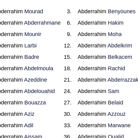
bderrahim
Mourad
Abderrahim
Benyounes
bderrahim
Abderrahmane
Abderrahim
Hakim
bderrahim
Mounir
Abderrahim
Moha
bderrahim
Larbi
Abderrahim
Abdelkrim
bderrahim
Badre
Abderrahim
Belkacem
bderrahim
Abdelmoula
Abderrahim
Rachid
bderrahim
Azeddine
Abderrahim
Abderrazza
bderrahim
Abdelouahid
Abderrahim
Sam
bderrahim
Bouazza
Abderrahim
Belaid
bderrahim
Aziz
Abderrahim
Azzouz
bderrahim
Adil
Abderrahim
Marwane
bderrahim
Aissam
Abderrahim
Oualid