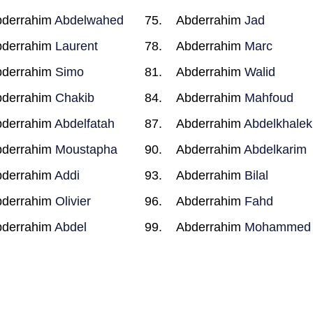
bderrahim
Abdelwahed
Abderrahim
Jad
bderrahim
Laurent
Abderrahim
Marc
bderrahim
Simo
Abderrahim
Walid
bderrahim
Chakib
Abderrahim
Mahfoud
bderrahim
Abdelfatah
Abderrahim
Abdelkhalek
bderrahim
Moustapha
Abderrahim
Abdelkarim
bderrahim
Addi
Abderrahim
Bilal
bderrahim
Olivier
Abderrahim
Fahd
bderrahim
Abdel
Abderrahim
Mohammed