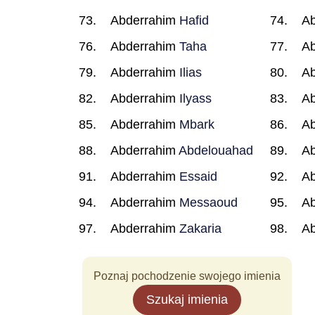
Abderrahim
Hafid
A
Abderrahim
Taha
A
Abderrahim
Ilias
A
Abderrahim
Ilyass
A
Abderrahim
Mbark
A
Abderrahim
Abdelouahad
A
Abderrahim
Essaid
A
Abderrahim
Messaoud
A
Abderrahim
Zakaria
A
Poznaj pochodzenie swojego imienia
Szukaj imienia