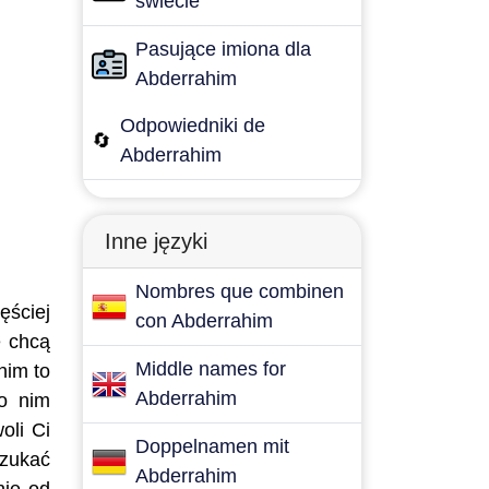
świecie
Pasujące imiona dla
Abderrahim
Odpowiedniki de
🔄
Abderrahim
Inne języki
Nombres que combinen
ęściej
con Abderrahim
e chcą
Middle names for
him to
Abderrahim
po nim
oli Ci
Doppelnamen mit
szukać
Abderrahim