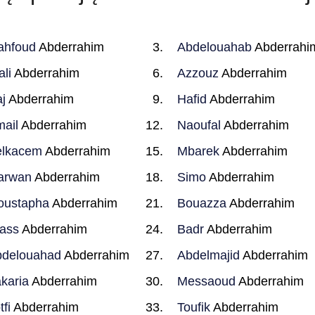
ahfoud
Abderrahim
Abdelouahab
Abderrahi
ali
Abderrahim
Azzouz
Abderrahim
j
Abderrahim
Hafid
Abderrahim
ail
Abderrahim
Naoufal
Abderrahim
elkacem
Abderrahim
Mbarek
Abderrahim
arwan
Abderrahim
Simo
Abderrahim
oustapha
Abderrahim
Bouazza
Abderrahim
yass
Abderrahim
Badr
Abderrahim
delouahad
Abderrahim
Abdelmajid
Abderrahim
karia
Abderrahim
Messaoud
Abderrahim
tfi
Abderrahim
Toufik
Abderrahim