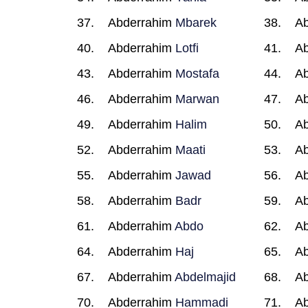
Abderrahim
Mbarek
A
Abderrahim
Lotfi
A
Abderrahim
Mostafa
A
Abderrahim
Marwan
A
Abderrahim
Halim
A
Abderrahim
Maati
A
Abderrahim
Jawad
A
Abderrahim
Badr
A
Abderrahim
Abdo
A
Abderrahim
Haj
A
Abderrahim
Abdelmajid
A
Abderrahim
Hammadi
A