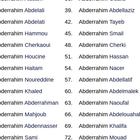
bderrahim
Abdelali
Abderrahim
Abdellaziz
bderrahim
Abdelati
Abderrahim
Tayeb
bderrahim
Hammou
Abderrahim
Smail
bderrahim
Cherkaoui
Abderrahim
Cherki
bderrahim
Houcine
Abderrahim
Hassan
bderrahim
Haitam
Abderrahim
Nacer
bderrahim
Noureddine
Abderrahim
Abdellatif
bderrahim
Khaled
Abderrahim
Abdelmalek
bderrahim
Abderrahman
Abderrahim
Naoufal
bderrahim
Mahjoub
Abderrahim
Abdelouaha
bderrahim
Abdennasser
Abderrahim
Khalifa
bderrahim
Sami
Abderrahim
Mouad