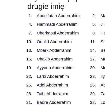
drugie imię
Abdelfatah
Abderrahim
M
Hammadi
Abderrahim
Jil
Cherkaoui
Abderrahim
Ha
Oualid
Abderrahim
Sm
Mbark
Abderrahim
B
Chakib
Abderrahim
M
Ayyoub
Abderrahim
M
Larbi
Abderrahim
Il
Addi
Abderrahim
Ab
Taibi
Abderrahim
Za
Badre
Abderrahim
Lo