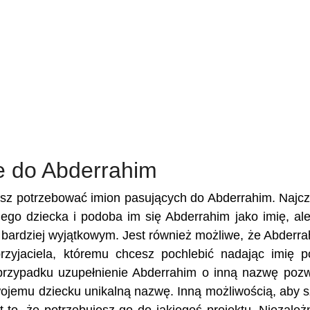
e do Abderrahim
esz potrzebować imion pasujących do Abderrahim. Najcz
ojego dziecka i podoba im się Abderrahim jako imię, al
je bardziej wyjątkowym. Jest również możliwe, że Abderra
przyjaciela, któremu chcesz pochlebić nadając imię 
rzypadku uzupełnienie Abderrahim o inną nazwę pozw
Twojemu dziecku unikalną nazwę. Inną możliwością, aby 