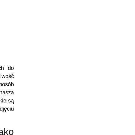
ch do
iwość
sposób
 nasza
kie są
djęciu
ako