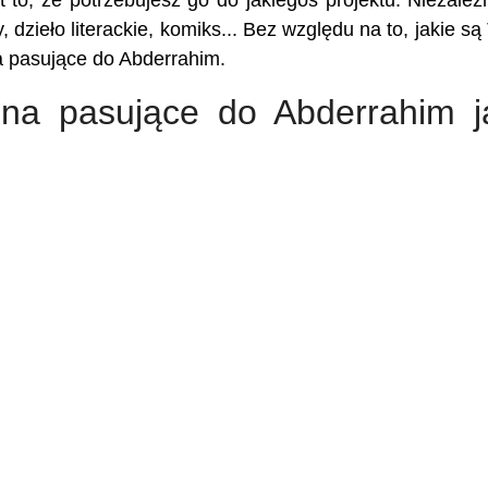
 to, że potrzebujesz go do jakiegoś projektu. Niezależ
, dzieło literackie, komiks... Bez względu na to, jakie są
na pasujące do Abderrahim.
iona pasujące do Abderrahim j