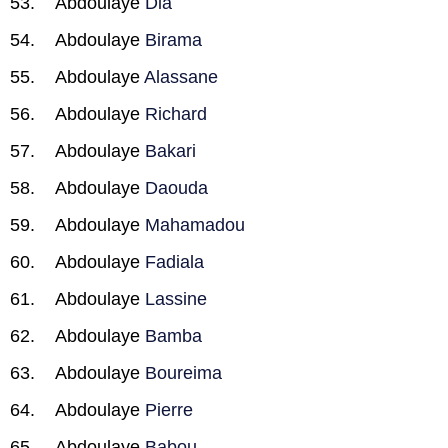
Abdoulaye
Dia
Abdoulaye
Birama
Abdoulaye
Alassane
Abdoulaye
Richard
Abdoulaye
Bakari
Abdoulaye
Daouda
Abdoulaye
Mahamadou
Abdoulaye
Fadiala
Abdoulaye
Lassine
Abdoulaye
Bamba
Abdoulaye
Boureima
Abdoulaye
Pierre
Abdoulaye
Babou