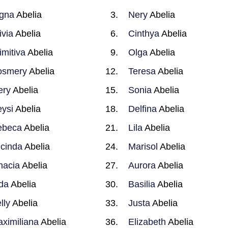
gna
Abelia
Nery
Abelia
ivia
Abelia
Cinthya
Abelia
imitiva
Abelia
Olga
Abelia
osmery
Abelia
Teresa
Abelia
ery
Abelia
Sonia
Abelia
ysi
Abelia
Delfina
Abelia
ebeca
Abelia
Lila
Abelia
cinda
Abelia
Marisol
Abelia
nacia
Abelia
Aurora
Abelia
da
Abelia
Basilia
Abelia
lly
Abelia
Justa
Abelia
ximiliana
Abelia
Elizabeth
Abelia