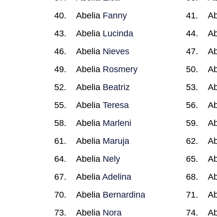
Abelia
Fanny
Ab
Abelia
Lucinda
Ab
Abelia
Nieves
Ab
Abelia
Rosmery
Ab
Abelia
Beatriz
Ab
Abelia
Teresa
Ab
Abelia
Marleni
Ab
Abelia
Maruja
Ab
Abelia
Nely
Ab
Abelia
Adelina
Ab
Abelia
Bernardina
Ab
Abelia
Nora
Ab