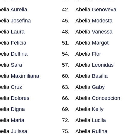
elia
Aurelia
Abelia
Genoveva
elia
Josefina
Abelia
Modesta
elia
Laura
Abelia
Vanessa
elia
Felicia
Abelia
Margot
elia
Delfina
Abelia
Flor
elia
Sara
Abelia
Leonidas
elia
Maximiliana
Abelia
Basilia
elia
Cruz
Abelia
Gaby
elia
Dolores
Abelia
Concepcion
elia
Digna
Abelia
Kelly
elia
Maria
Abelia
Lucila
elia
Julissa
Abelia
Rufina