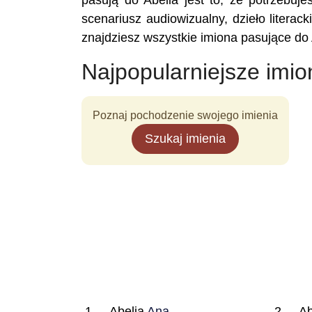
pasują do Abelia jest to, że potrzebuje
scenariusz audiowizualny, dzieło literac
znajdziesz wszystkie imiona pasujące do 
Najpopularniejsze imio
Poznaj pochodzenie swojego imienia
Szukaj imienia
Abelia
Ana
Ab