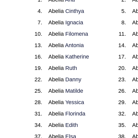
Abelia
Cinthya
Ab
Abelia
Ignacia
Ab
Abelia
Filomena
Ab
Abelia
Antonia
Ab
Abelia
Katherine
Ab
Abelia
Ruth
Ab
Abelia
Danny
Ab
Abelia
Matilde
Ab
Abelia
Yessica
Ab
Abelia
Florinda
Ab
Abelia
Edith
Ab
Abelia
Elsa
Ab