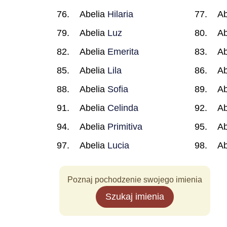
Abelia
Hilaria
Ab
Abelia
Luz
Ab
Abelia
Emerita
Ab
Abelia
Lila
Ab
Abelia
Sofia
Ab
Abelia
Celinda
Ab
Abelia
Primitiva
Ab
Abelia
Lucia
Ab
Poznaj pochodzenie swojego imienia
Szukaj imienia