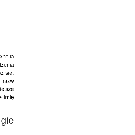
Abelia
dzenia
z się,
h nazw
iejsze
e imię
gie