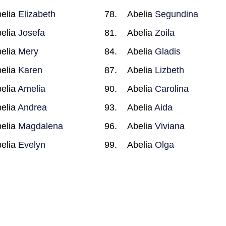
elia
Elizabeth
Abelia
Segundina
elia
Josefa
Abelia
Zoila
elia
Mery
Abelia
Gladis
elia
Karen
Abelia
Lizbeth
elia
Amelia
Abelia
Carolina
elia
Andrea
Abelia
Aida
elia
Magdalena
Abelia
Viviana
elia
Evelyn
Abelia
Olga