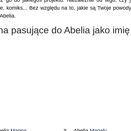
sz go do jakiegoś projektu. Niezależnie od tego, czy j
kie, komiks... Bez względu na to, jakie są Twoje powody,
Abelia.
na pasujące do Abelia jako imię
elia
Magna
Abelia
Magaly