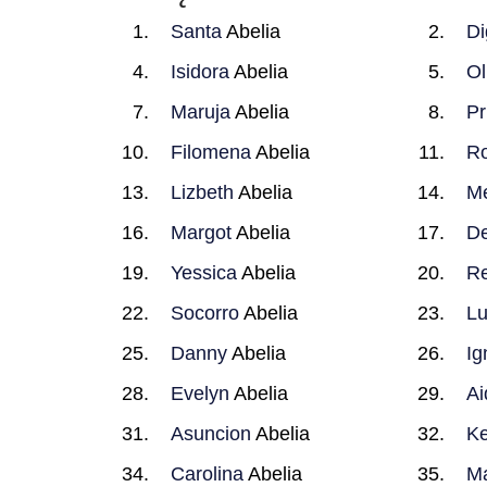
Santa
Abelia
Di
Isidora
Abelia
Ol
Maruja
Abelia
Pr
Filomena
Abelia
R
Lizbeth
Abelia
M
Margot
Abelia
De
Yessica
Abelia
R
Socorro
Abelia
Lu
Danny
Abelia
Ig
Evelyn
Abelia
Ai
Asuncion
Abelia
Ke
Carolina
Abelia
Ma