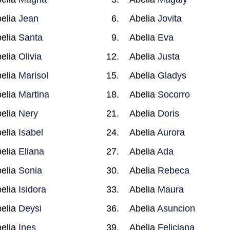
elia
Jean
Abelia
Jovita
elia
Santa
Abelia
Eva
elia
Olivia
Abelia
Justa
elia
Marisol
Abelia
Gladys
elia
Martina
Abelia
Socorro
elia
Nery
Abelia
Doris
elia
Isabel
Abelia
Aurora
elia
Eliana
Abelia
Ada
elia
Sonia
Abelia
Rebeca
elia
Isidora
Abelia
Maura
elia
Deysi
Abelia
Asuncion
elia
Ines
Abelia
Feliciana