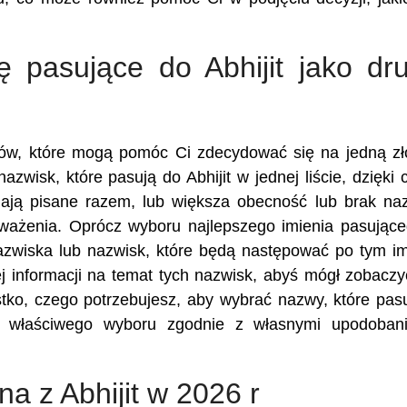
ę pasujące do Abhijit jako dr
ików, które mogą pomóc Ci zdecydować się na jedną z
azwisk, które pasują do Abhijit w jednej liście, dzięki
ają pisane razem, lub większa obecność lub brak n
zważenia. Oprócz wyboru najlepszego imienia pasując
nazwiska lub nazwisk, które będą następować po tym im
 informacji na temat tych nazwisk, abyś mógł zobaczy
stko, czego potrzebujesz, aby wybrać nazwy, które pas
z właściwego wyboru zgodnie z własnymi upodobani
na z Abhijit w 2026 r