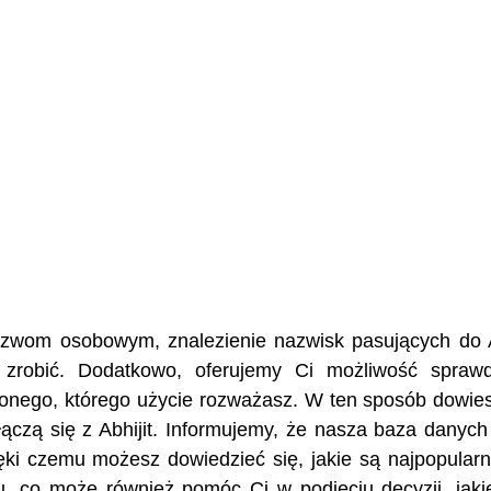
nazwom osobowym, znalezienie nazwisk pasujących do A
 zrobić. Dodatkowo, oferujemy Ci możliwość spraw
żonego, którego użycie rozważasz. W ten sposób dowies
 łączą się z Abhijit. Informujemy, że nasza baza danyc
ęki czemu możesz dowiedzieć się, jakie są najpopularn
ku, co może również pomóc Ci w podjęciu decyzji, jaki