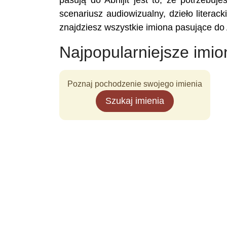
pasują do Abhijit jest to, że potrzebuje
scenariusz audiowizualny, dzieło literac
znajdziesz wszystkie imiona pasujące do A
Najpopularniejsze imion
Poznaj pochodzenie swojego imienia
Szukaj imienia