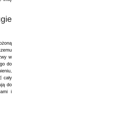
ugie
łożoną
 czemu
azwy w
ego do
ieniu,
ć cały
ują do
ami i