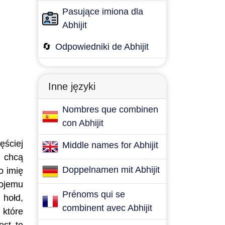
Pasujące imiona dla
Abhijit
🔄
Odpowiedniki de Abhijit
Inne języki
Nombres que combinen
con Abhijit
ęściej
Middle names for Abhijit
e chcą
Doppelnamen mit Abhijit
o imię
wojemu
Prénoms qui se
 hołd,
combinent avec Abhijit
 które