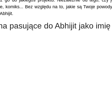
sz go do jakiegoś projektu. Niezależnie od tego, czy j
kie, komiks... Bez względu na to, jakie są Twoje powody,
bhijit.
a pasujące do Abhijit jako imię