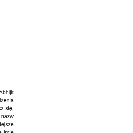
bhijit
dzenia
z się,
h nazw
iejsze
e imię