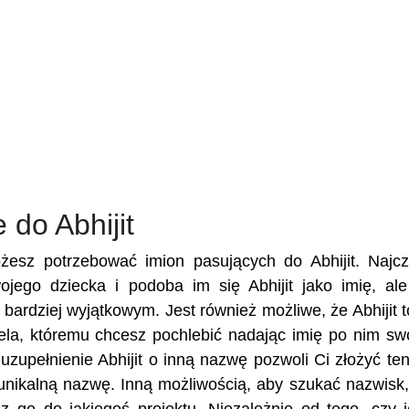
 do Abhijit
żesz potrzebować imion pasujących do Abhijit. Najcz
wojego dziecka i podoba im się Abhijit jako imię, al
e bardziej wyjątkowym. Jest również możliwe, że Abhijit t
ciela, któremu chcesz pochlebić nadając imię po nim s
zupełnienie Abhijit o inną nazwę pozwoli Ci złożyć ten
unikalną nazwę. Inną możliwością, aby szukać nazwisk,