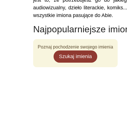
jest to, że potrzebujesz go do jakieg
audiowizualny, dzieło literackie, komiks
wszystkie imiona pasujące do Abie.
Najpopularniejsze imio
Poznaj pochodzenie swojego imienia
Szukaj imienia