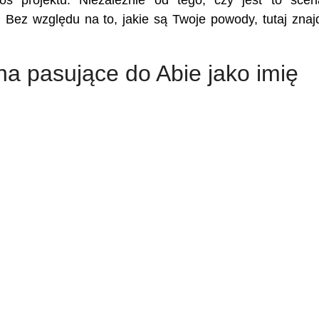
oś projektu. Niezależnie od tego, czy jest to scen
... Bez względu na to, jakie są Twoje powody, tutaj znaj
na pasujące do Abie jako imię