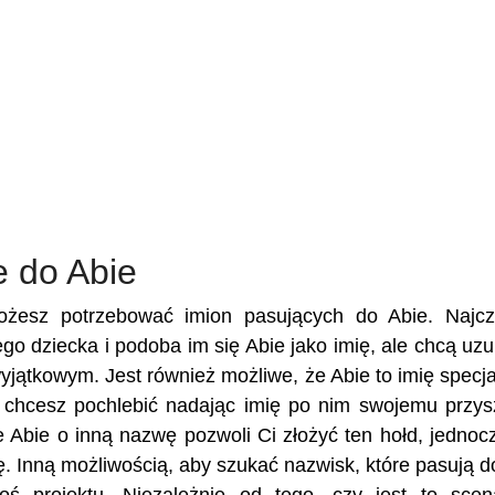
e do Abie
możesz potrzebować imion pasujących do Abie. Najcz
ego dziecka i podoba im się Abie jako imię, ale chcą uzu
 wyjątkowym. Jest również możliwe, że Abie to imię specj
mu chcesz pochlebić nadając imię po nim swojemu przy
 Abie o inną nazwę pozwoli Ci złożyć ten hołd, jednoc
. Inną możliwością, aby szukać nazwisk, które pasują d