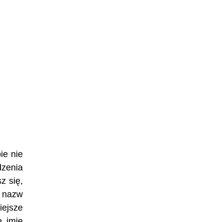
ie nie
zenia
z się,
h nazw
iejsze
e imię