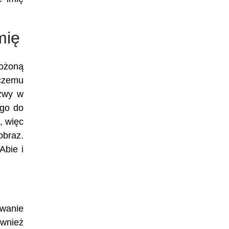
mię
łożoną
 czemu
azwy w
ego do
, więc
obraz.
Abie i
iwanie
wnież