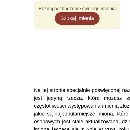
Poznaj pochodzenie swojego imienia
Szukaj imienia
Na tej stronie specjalnie poświęconej 
jest jedyną rzeczą, którą możesz z
częstotliwości występowania imienia zło
jakie są najpopularniejsze imiona, któ
osobowych jest stale aktualizowana, dzi
imiona łączące się z Abie w 2026 roku