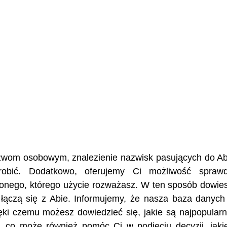
nazwom osobowym, znalezienie nazwisk pasujących do Ab
robić. Dodatkowo, oferujemy Ci możliwość sprawd
żonego, którego użycie rozważasz. W ten sposób dowies
re łączą się z Abie. Informujemy, że nasza baza danyc
ęki czemu możesz dowiedzieć się, jakie są najpopularn
, co może również pomóc Ci w podjęciu decyzji, jaki