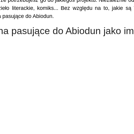
 że potrzebujesz go do jakiegoś projektu. Niezależnie od
ieło literackie, komiks... Bez względu na to, jakie są
a pasujące do Abiodun.
na pasujące do Abiodun jako im