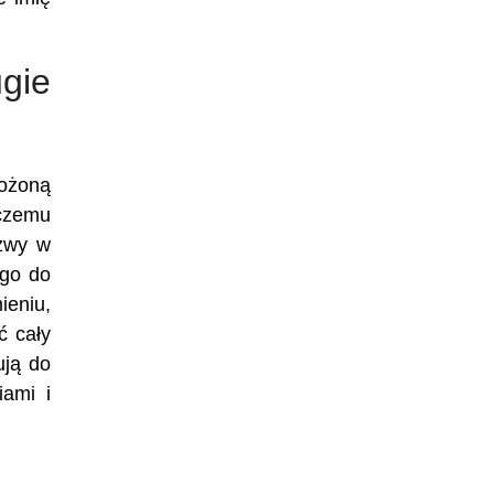
ugie
łożoną
 czemu
azwy w
ego do
ieniu,
ć cały
ują do
ami i