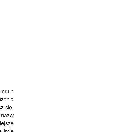
biodun
dzenia
z się,
h nazw
iejsze
e imię