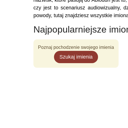
nazwisk, które pasują do Abiodun jest to,
czy jest to scenariusz audiowizualny, dz
powody, tutaj znajdziesz wszystkie imion
Najpopularniejsze imio
Poznaj pochodzenie swojego imienia
Szukaj imienia