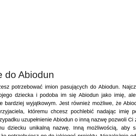
e do Abiodun
żesz potrzebować imion pasujących do Abiodun. Najcz
wojego dziecka i podoba im się Abiodun jako imię, al
 je bardziej wyjątkowym. Jest również możliwe, że Abio
przyjaciela, któremu chcesz pochlebić nadając imię 
zypadku uzupełnienie Abiodun o inną nazwę pozwoli Ci 
emu dziecku unikalną nazwę. Inną możliwością, aby 