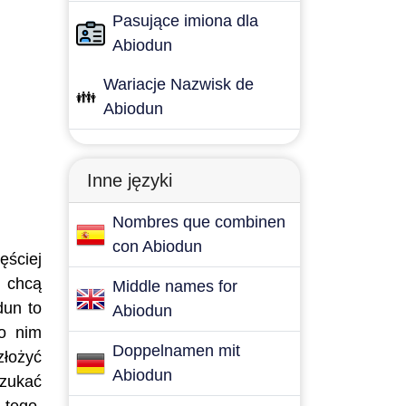
Pasujące imiona dla
Abiodun
Wariacje Nazwisk de
👪
Abiodun
Inne języki
Nombres que combinen
con Abiodun
ęściej
e chcą
Middle names for
dun to
Abiodun
po nim
Doppelnamen mit
złożyć
Abiodun
szukać