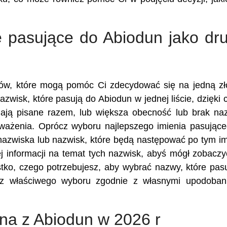
ę pasujące do Abiodun jako dr
ików, które mogą pomóc Ci zdecydować się na jedną z
azwisk, które pasują do Abiodun w jednej liście, dzięki
ają pisane razem, lub większa obecność lub brak n
zważenia. Oprócz wyboru najlepszego imienia pasując
nazwiska lub nazwisk, które będą następować po tym im
 informacji na temat tych nazwisk, abyś mógł zobaczy
stko, czego potrzebujesz, aby wybrać nazwy, które pas
z właściwego wyboru zgodnie z własnymi upodobani
ona z Abiodun w 2026 r