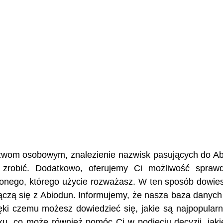
nazwom osobowym, znalezienie nazwisk pasujących do A
 zrobić. Dodatkowo, oferujemy Ci możliwość spraw
żonego, którego użycie rozważasz. W ten sposób dowies
 łączą się z Abiodun. Informujemy, że nasza baza danyc
ęki czemu możesz dowiedzieć się, jakie są najpopularn
ku, co może również pomóc Ci w podjęciu decyzji, jaki