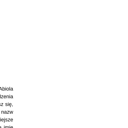
Abiola
dzenia
z się,
h nazw
iejsze
e imię