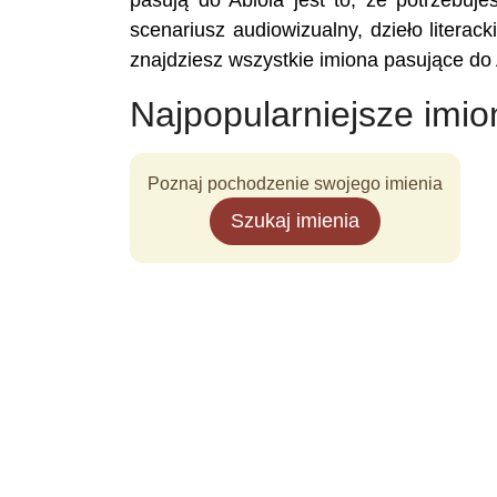
pasują do Abiola jest to, że potrzebuje
scenariusz audiowizualny, dzieło literac
znajdziesz wszystkie imiona pasujące do 
Najpopularniejsze imio
Poznaj pochodzenie swojego imienia
Szukaj imienia