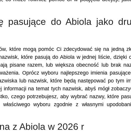
ę pasujące do Abiola jako dru
ików, które mogą pomóc Ci zdecydować się na jedną z
azwisk, które pasują do Abiola w jednej liście, dzięki
ają pisane razem, lub większa obecność lub brak n
zważenia. Oprócz wyboru najlepszego imienia pasując
nazwiska lub nazwisk, które będą następować po tym im
 informacji na temat tych nazwisk, abyś mógł zobaczy
stko, czego potrzebujesz, aby wybrać nazwy, które pas
z właściwego wyboru zgodnie z własnymi upodobani
ona z Abiola w 2026 r