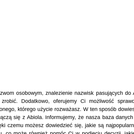
nazwom osobowym, znalezienie nazwisk pasujących do 
 zrobić. Dodatkowo, oferujemy Ci możliwość spraw
żonego, którego użycie rozważasz. W ten sposób dowies
e łączą się z Abiola. Informujemy, że nasza baza danyc
ęki czemu możesz dowiedzieć się, jakie są najpopularn
u, co może również pomóc Ci w podjęciu decyzji, jaki