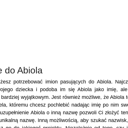
 do Abiola
ożesz potrzebować imion pasujących do Abiola. Najcz
wojego dziecka i podoba im się Abiola jako imię, al
e bardziej wyjątkowym. Jest również możliwe, że Abiola t
ciela, któremu chcesz pochlebić nadając imię po nim s
zupełnienie Abiola o inną nazwę pozwoli Ci złożyć ten
unikalną nazwę. Inną możliwością, aby szukać nazwisk,