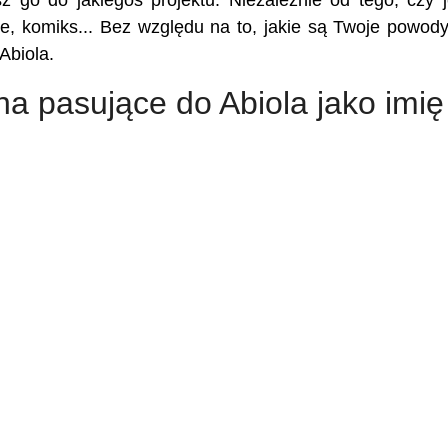
sz go do jakiegoś projektu. Niezależnie od tego, czy j
kie, komiks... Bez względu na to, jakie są Twoje powody,
Abiola.
na pasujące do Abiola jako imię