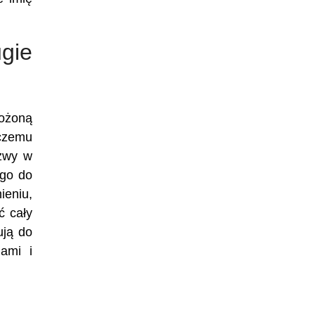
gie
łożoną
 czemu
azwy w
ego do
ieniu,
ć cały
ują do
ami i