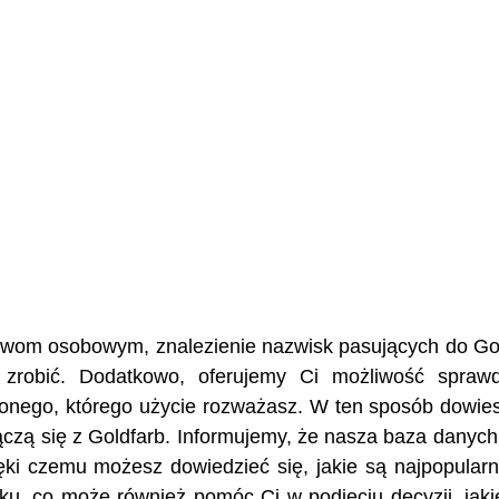
nazwom osobowym, znalezienie nazwisk pasujących do Go
 zrobić. Dodatkowo, oferujemy Ci możliwość spraw
żonego, którego użycie rozważasz. W ten sposób dowies
 łączą się z Goldfarb. Informujemy, że nasza baza danyc
ęki czemu możesz dowiedzieć się, jakie są najpopularn
ku, co może również pomóc Ci w podjęciu decyzji, jaki