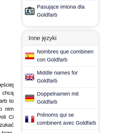
Pasujące imiona dla
Goldfarb
Inne języki
Nombres que combinen
con Goldfarb
Middle names for
Goldfarb
ęściej
e chcą
Doppelnamen mit
arb to
Goldfarb
po nim
Prénoms qui se
oli Ci
combinent avec Goldfarb
szukać