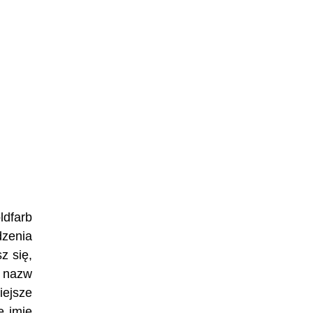
ldfarb
dzenia
z się,
h nazw
iejsze
e imię