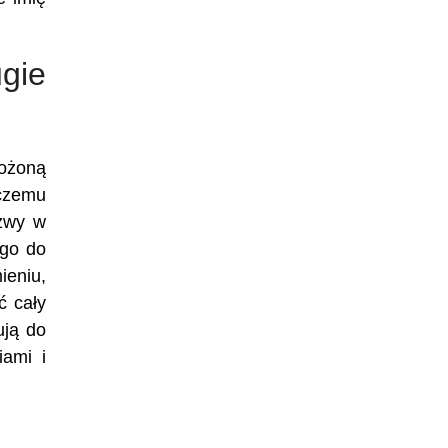
ugie
łożoną
 czemu
azwy w
ego do
ieniu,
ć cały
ują do
ami i