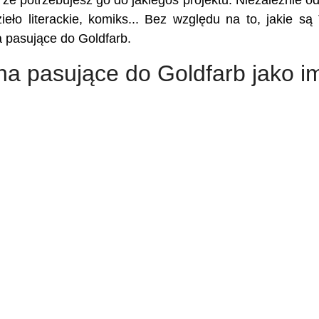
, że potrzebujesz go do jakiegoś projektu. Niezależnie od
ieło literackie, komiks... Bez względu na to, jakie są
a pasujące do Goldfarb.
na pasujące do Goldfarb jako i