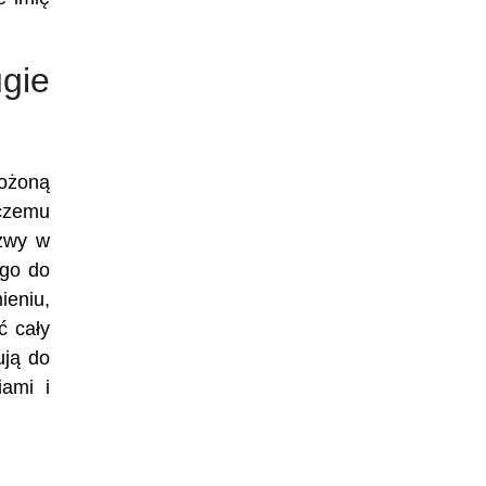
gie
łożoną
 czemu
azwy w
ego do
ieniu,
ć cały
ują do
ami i