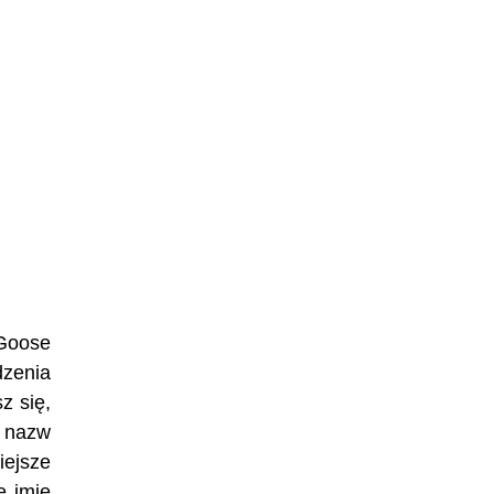
 Goose
dzenia
z się,
h nazw
iejsze
e imię