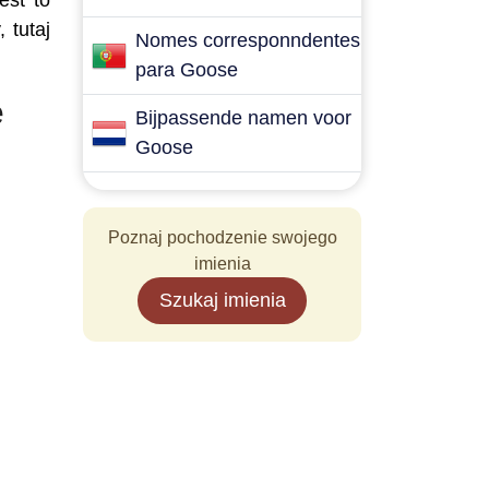
est to
 tutaj
Nomes corresponndentes
para Goose
ę
Bijpassende namen voor
Goose
Poznaj pochodzenie swojego
imienia
Szukaj imienia