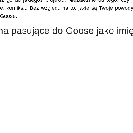
z go do jakiegoś projektu. Niezależnie od tego, czy j
kie, komiks... Bez względu na to, jakie są Twoje powody,
 Goose.
ona pasujące do Goose jako imi