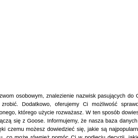
 nazwom osobowym, znalezienie nazwisk pasujących do
 zrobić. Dodatkowo, oferujemy Ci możliwość spraw
żonego, którego użycie rozważasz. W ten sposób dowies
e łączą się z Goose. Informujemy, że nasza baza danyc
ęki czemu możesz dowiedzieć się, jakie są najpopularn
, co może również pomóc Ci w podjęciu decyzji, jaki