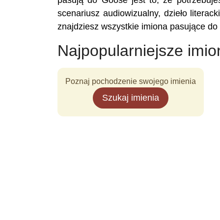
pasują do Goose jest to, że potrzebujes
scenariusz audiowizualny, dzieło literac
znajdziesz wszystkie imiona pasujące do
Najpopularniejsze imi
Poznaj pochodzenie swojego imienia
Szukaj imienia