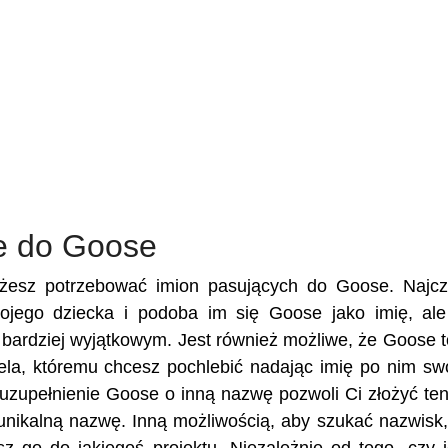
e do Goose
ożesz potrzebować imion pasujących do Goose. Najcz
swojego dziecka i podoba im się Goose jako imię, al
je bardziej wyjątkowym. Jest również możliwe, że Goose t
ciela, któremu chcesz pochlebić nadając imię po nim s
uzupełnienie Goose o inną nazwę pozwoli Ci złożyć ten
unikalną nazwę. Inną możliwością, aby szukać nazwisk,