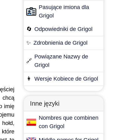
Pasujące imiona dla
Grigol
🔄
Odpowiedniki de Grigol
✨
Zdrobnienia de Grigol
Powiązane Nazwy de
🔗
Grigol
👩
Wersje Kobiece de Grigol
ęściej
e chcą
Inne języki
o imię
wojemu
Nombres que combinen
 hołd,
con Grigol
 które