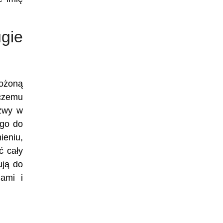
gie
łożoną
 czemu
azwy w
ego do
ieniu,
ć cały
ują do
ami i