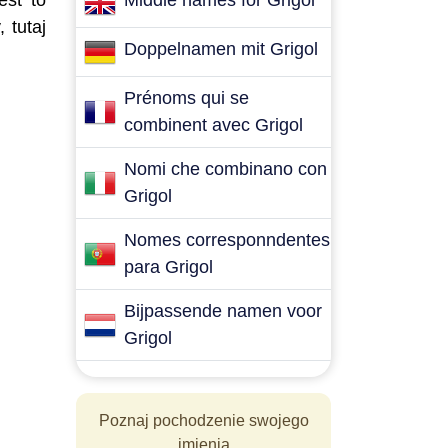
est to
Middle names for Grigol
 tutaj
Doppelnamen mit Grigol
Prénoms qui se
combinent avec Grigol
Nomi che combinano con
Grigol
Nomes corresponndentes
para Grigol
Bijpassende namen voor
Grigol
Poznaj pochodzenie swojego
imienia