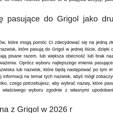
ę pasujące do Grigol jako dru
ików, które mogą pomóc Ci zdecydować się na jedną z
azwisk, które pasują do Grigol w jednej liście, dzięki
ają pisane razem, lub większa obecność lub brak n
zważenia. Oprócz wyboru najlepszego imienia pasując
nazwiska lub nazwisk, które będą następować po tym im
 informacji na temat tych nazwisk, abyś mógł zobaczy
stko, czego potrzebujesz, aby wybrać nazwy, które pas
z właściwego wyboru zgodnie z własnymi upodobani
na z Grigol w 2026 r