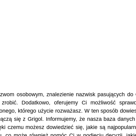
nazwom osobowym, znalezienie nazwisk pasujących do 
 zrobić. Dodatkowo, oferujemy Ci możliwość spraw
żonego, którego użycie rozważasz. W ten sposób dowies
e łączą się z Grigol. Informujemy, że nasza baza danyc
ęki czemu możesz dowiedzieć się, jakie są najpopularn
u, co może również pomóc Ci w podjęciu decyzji, jaki