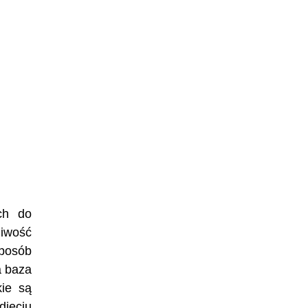
ch do
iwość
sposób
a baza
kie są
djęciu