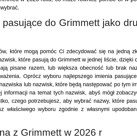
 wybrać.
 pasujące do Grimmett jako dr
ików, które mogą pomóc Ci zdecydować się na jedną z
azwisk, które pasują do Grimmett w jednej liście, dzięki
ają pisane razem, lub większa obecność lub brak n
zważenia. Oprócz wyboru najlepszego imienia pasując
 nazwiska lub nazwisk, które będą następować po tym im
 informacji na temat tych nazwisk, abyś mógł zobaczy
stko, czego potrzebujesz, aby wybrać nazwy, które pas
sz właściwego wyboru zgodnie z własnymi upodobani
ona z Grimmett w 2026 r