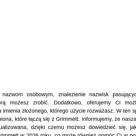
ej nazwom osobowym, znalezienie nazwisk pasujący
tórą możesz zrobić. Dodatkowo, oferujemy Ci możl
a imienia złożonego, którego użycie rozważasz. W ten 
imiona, które łączą się z Grimmett. Informujemy, że nasz
ualizowana, dzięki czemu możesz dowiedzieć się, ja
 Grimmett w 2026 roku, co może również pomóc Ci w po