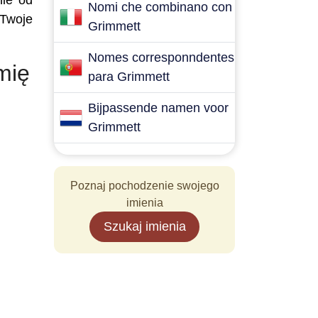
nie od
Nomi che combinano con
 Twoje
Grimmett
Nomes corresponndentes
mię
para Grimmett
Bijpassende namen voor
Grimmett
Poznaj pochodzenie swojego
imienia
Szukaj imienia