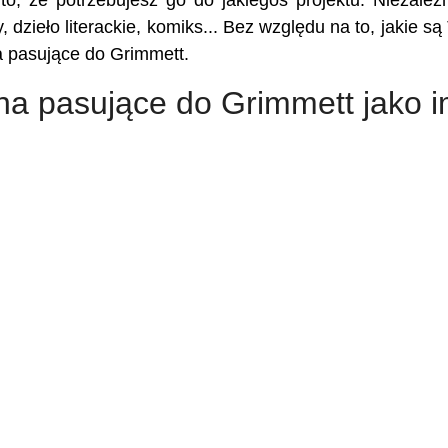
to, że potrzebujesz go do jakiegoś projektu. Niezależ
, dzieło literackie, komiks... Bez względu na to, jakie są
a pasujące do Grimmett.
na pasujące do Grimmett jako i