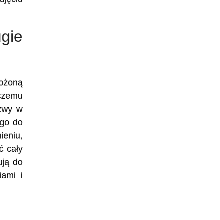
ugie
łożoną
 czemu
azwy w
ego do
ieniu,
ć cały
ują do
ami i