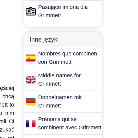
Pasujące imiona dla
Grimmett
Inne języki
Nombres que combinen
con Grimmett
Middle names for
Grimmett
ęściej
e chcą
Doppelnamen mit
ett to
Grimmett
po nim
Prénoms qui se
oli Ci
combinent avec Grimmett
szukać