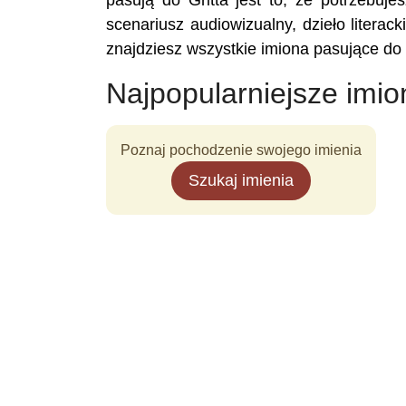
pasują do Gritta jest to, że potrzebuje
scenariusz audiowizualny, dzieło literac
znajdziesz wszystkie imiona pasujące do 
Najpopularniejsze imio
Poznaj pochodzenie swojego imienia
Szukaj imienia