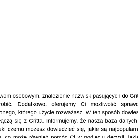
azwom osobowym, znalezienie nazwisk pasujących do Grit
robić. Dodatkowo, oferujemy Ci możliwość sprawd
żonego, którego użycie rozważasz. W ten sposób dowies
e łączą się z Gritta. Informujemy, że nasza baza danyc
ęki czemu możesz dowiedzieć się, jakie są najpopularn
u, co może również pomóc Ci w podjęciu decyzji, jaki