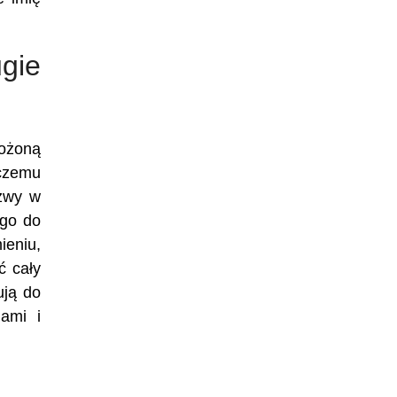
gie
łożoną
 czemu
azwy w
ego do
ieniu,
ć cały
ują do
ami i