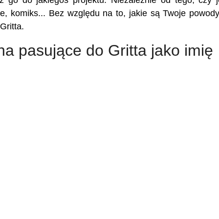
sz go do jakiegoś projektu. Niezależnie od tego, czy j
kie, komiks... Bez względu na to, jakie są Twoje powody,
Gritta.
na pasujące do Gritta jako imię