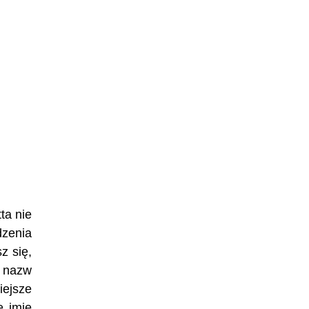
ta nie
zenia
z się,
h nazw
iejsze
e imię