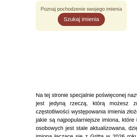
Poznaj pochodzenie swojego imienia
Szukaj imienia
Na tej stronie specjalnie poświęconej n
jest jedyną rzeczą, którą możesz z
częstotliwości występowania imienia zło
jakie są najpopularniejsze imiona, któr
osobowych jest stale aktualizowana, dzi
imiona łączące się z Gritta w 2026 rok