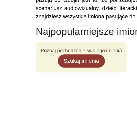
pasują do Guojin jest to, że potrzebuje
scenariusz audiowizualny, dzieło literac
znajdziesz wszystkie imiona pasujące do 
Najpopularniejsze imio
Poznaj pochodzenie swojego imienia
Szukaj imienia