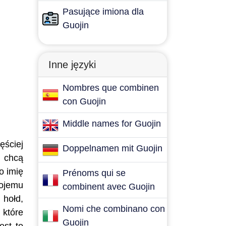
Pasujące imiona dla
Guojin
Inne języki
Nombres que combinen
con Guojin
Middle names for Guojin
ęściej
Doppelnamen mit Guojin
e chcą
o imię
Prénoms qui se
wojemu
combinent avec Guojin
 hołd,
Nomi che combinano con
 które
Guojin