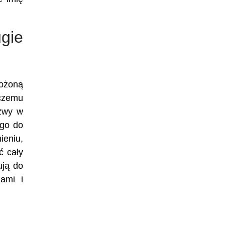
gie
łożoną
 czemu
azwy w
ego do
ieniu,
ć cały
ują do
ami i