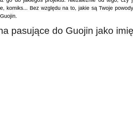
sz go do jakiegoś projektu. Niezależnie od tego, czy j
kie, komiks... Bez względu na to, jakie są Twoje powody,
Guojin.
na pasujące do Guojin jako imi