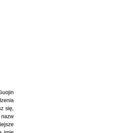
Guojin
dzenia
z się,
h nazw
iejsze
e imię