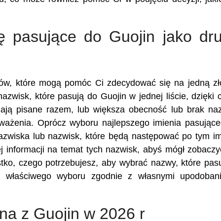
ę pasujące do Guojin jako dru
ików, które mogą pomóc Ci zdecydować się na jedną z
azwisk, które pasują do Guojin w jednej liście, dzięki
ają pisane razem, lub większa obecność lub brak n
zważenia. Oprócz wyboru najlepszego imienia pasując
nazwiska lub nazwisk, które będą następować po tym im
 informacji na temat tych nazwisk, abyś mógł zobaczy
stko, czego potrzebujesz, aby wybrać nazwy, które pas
z właściwego wyboru zgodnie z własnymi upodobani
ona z Guojin w 2026 r