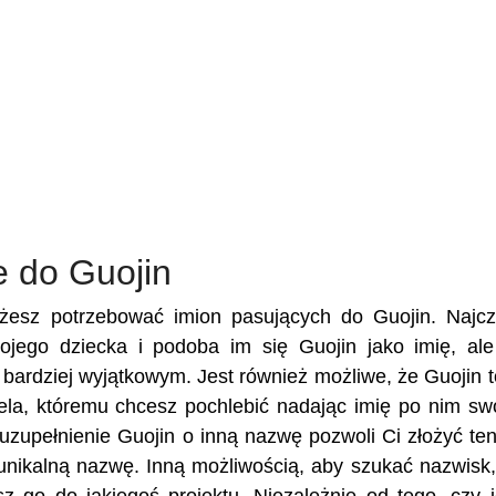
e do Guojin
ożesz potrzebować imion pasujących do Guojin. Najcz
wojego dziecka i podoba im się Guojin jako imię, al
e bardziej wyjątkowym. Jest również możliwe, że Guojin t
ciela, któremu chcesz pochlebić nadając imię po nim s
zupełnienie Guojin o inną nazwę pozwoli Ci złożyć ten
unikalną nazwę. Inną możliwością, aby szukać nazwisk,