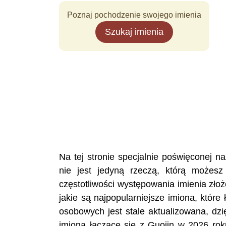
Poznaj pochodzenie swojego imienia
Szukaj imienia
Na tej stronie specjalnie poświęconej 
nie jest jedyną rzeczą, którą możesz
częstotliwości występowania imienia zło
jakie są najpopularniejsze imiona, któr
osobowych jest stale aktualizowana, dzi
imiona łączące się z Guojin w 2026 rok