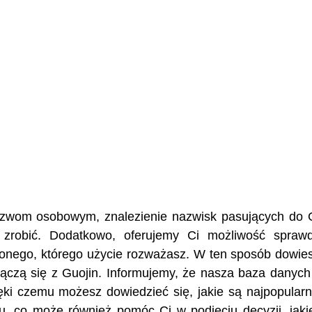
nazwom osobowym, znalezienie nazwisk pasujących do 
 zrobić. Dodatkowo, oferujemy Ci możliwość spraw
żonego, którego użycie rozważasz. W ten sposób dowies
e łączą się z Guojin. Informujemy, że nasza baza danyc
ęki czemu możesz dowiedzieć się, jakie są najpopularn
u, co może również pomóc Ci w podjęciu decyzji, jaki