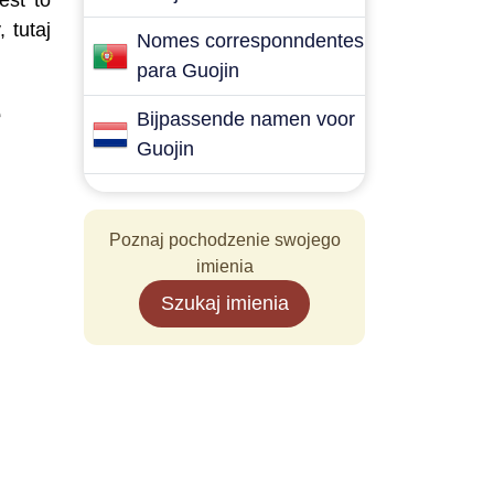
est to
 tutaj
Nomes corresponndentes
para Guojin
ę
Bijpassende namen voor
Guojin
Poznaj pochodzenie swojego
imienia
Szukaj imienia