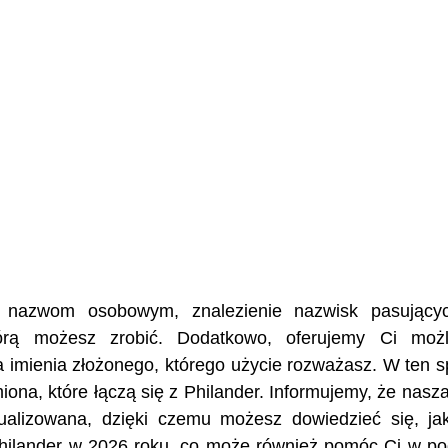
ej nazwom osobowym, znalezienie nazwisk pasujący
tórą możesz zrobić. Dodatkowo, oferujemy Ci możl
a imienia złożonego, którego użycie rozważasz. W ten 
miona, które łączą się z Philander. Informujemy, że nasz
ualizowana, dzięki czemu możesz dowiedzieć się, ja
 Philander w 2026 roku, co może również pomóc Ci w po