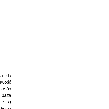
ch do
iwość
sposób
a baza
kie są
djęciu