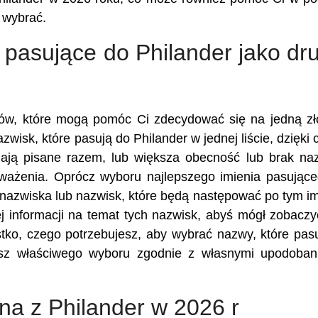
r wybrać.
 pasujące do Philander jako dr
ików, które mogą pomóc Ci zdecydować się na jedną z
zwisk, które pasują do Philander w jednej liście, dzięki
ają pisane razem, lub większa obecność lub brak n
zważenia. Oprócz wyboru najlepszego imienia pasując
 nazwiska lub nazwisk, które będą następować po tym im
 informacji na temat tych nazwisk, abyś mógł zobaczy
stko, czego potrzebujesz, aby wybrać nazwy, które pas
sz właściwego wyboru zgodnie z własnymi upodoban
ona z Philander w 2026 r