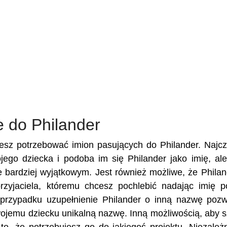
e do Philander
żesz potrzebować imion pasujących do Philander. Najcz
ojego dziecka i podoba im się Philander jako imię, al
je bardziej wyjątkowym. Jest również możliwe, że Philan
przyjaciela, któremu chcesz pochlebić nadając imię 
przypadku uzupełnienie Philander o inną nazwę pozw
Twojemu dziecku unikalną nazwę. Inną możliwością, aby 