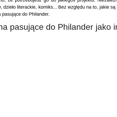
 to, że potrzebujesz go do jakiegoś projektu. Niezależ
, dzieło literackie, komiks... Bez względu na to, jakie są
a pasujące do Philander.
na pasujące do Philander jako 