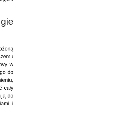
ugie
łożoną
 czemu
azwy w
ego do
ieniu,
ć cały
ują do
iami i