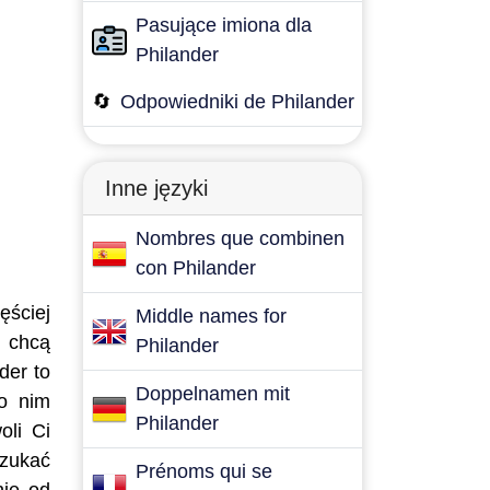
Pasujące imiona dla
Philander
🔄
Odpowiedniki de Philander
Inne języki
Nombres que combinen
con Philander
ęściej
Middle names for
e chcą
Philander
der to
Doppelnamen mit
po nim
Philander
oli Ci
szukać
Prénoms qui se