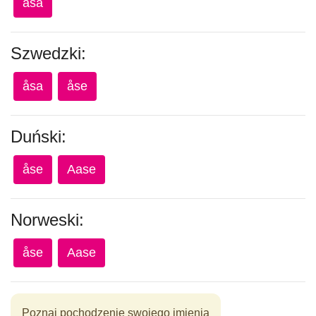
ása
Szwedzki:
åsa
åse
Duński:
åse
Aase
Norweski:
åse
Aase
Poznaj pochodzenie swojego imienia