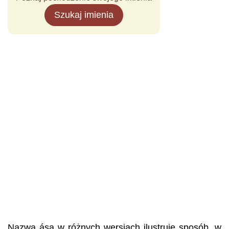
Szukaj imienia
Nazwa ása w różnych wersjach ilustruje sposób, w