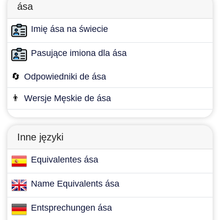
ása
Imię ása na świecie
Pasujące imiona dla ása
🔄
Odpowiedniki de ása
👨
Wersje Męskie de ása
Inne języki
Equivalentes ása
Name Equivalents ása
Entsprechungen ása