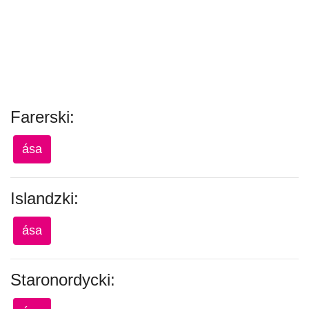
Farerski:
ása
Islandzki:
ása
Staronordycki: