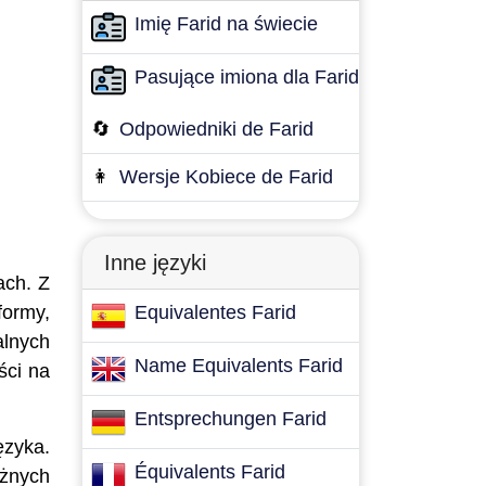
Imię Farid na świecie
Pasujące imiona dla Farid
🔄
Odpowiedniki de Farid
👩
Wersje Kobiece de Farid
Inne języki
ach. Z
formy,
Equivalentes Farid
alnych
Name Equivalents Farid
ści na
Entsprechungen Farid
zyka.
Équivalents Farid
óżnych