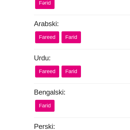
Fərid
Arabski:
Fareed
Farid
Urdu:
Fareed
Farid
Bengalski:
Farid
Perski: