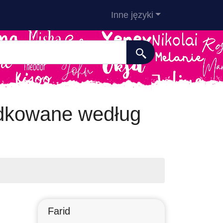
Inne języki
ądkowane według
Farid