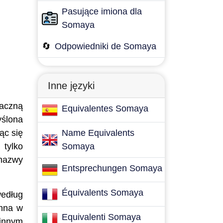
Pasujące imiona dla
Somaya
🔄
Odpowiedniki de Somaya
Inne języki
naczną
Equivalentes Somaya
yślona
ąc się
Name Equivalents
 tylko
Somaya
 nazwy
Entsprechungen Somaya
Équivalents Somaya
edług
enna w
Equivalenti Somaya
 innym