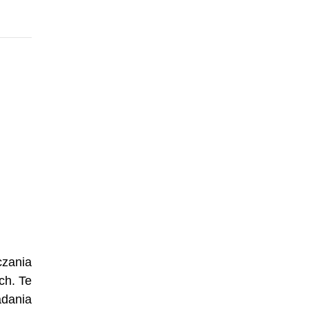
czania
ch. Te
dania