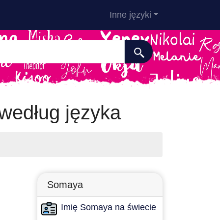
Inne języki
edług języka
Somaya
Imię Somaya na świecie