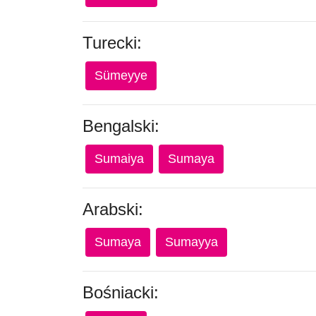
Turecki:
Sümeyye
Bengalski:
Sumaiya
Sumaya
Arabski:
Sumaya
Sumayya
Bośniacki: