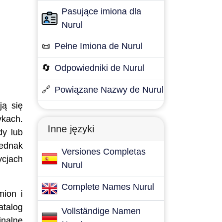
Pasujące imiona dla
Nurul
📜
Pełne Imiona de Nurul
🔄
Odpowiedniki de Nurul
🔗
Powiązane Nazwy de Nurul
ją się
ykach.
Inne języki
dy lub
jednak
Versiones Completas
cjach
Nurul
Complete Names Nurul
mion i
atalog
Vollständige Namen
inalne