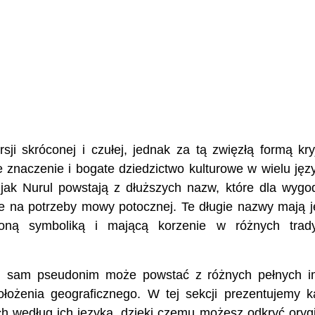
ji skróconej i czułej, jednak za tą zwięzłą formą kry
 znaczenie i bogate dziedzictwo kulturowe w wielu jęz
jak Nurul powstają z dłuższych nazw, które dla wygo
e na potrzeby mowy potocznej. Te długie nazwy mają 
nioną symboliką i mającą korzenie w różnych trady
en sam pseudonim może powstać z różnych pełnych i
łożenia geograficznego. W tej sekcji prezentujemy k
ch według ich języka, dzięki czemu możesz odkryć oryg