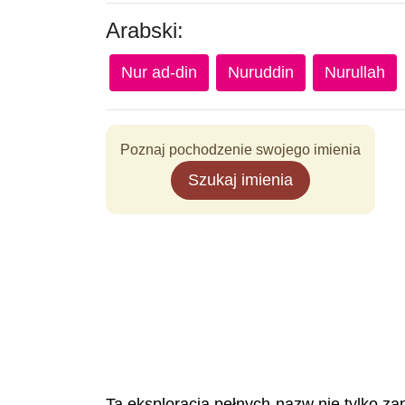
Arabski:
Nur ad-din
Nuruddin
Nurullah
Poznaj pochodzenie swojego imienia
Szukaj imienia
Ta eksploracja pełnych nazw nie tylko za