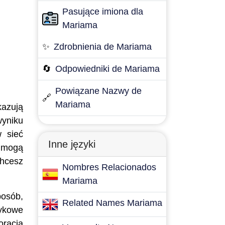
Pasujące imiona dla
Mariama
✨
Zdrobnienia de Mariama
🔄
Odpowiedniki de Mariama
Powiązane Nazwy de
🔗
Mariama
kazują
wyniku
w sieć
Inne języki
y mogą
chcesz
Nombres Relacionados
Mariama
posób,
Related Names Mariama
zykowe
oracja