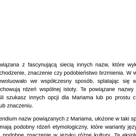
wiązana z fascynującą siecią innych nazw, które wy
chodzenie, znaczenie czy podobieństwo brzmienia. W 
ewoluowało we współczesny sposób, splatając się 
zachowują rdzeń wspólnej istoty. Te powiązane nazw
śli szukasz innych opcji dla Mariama lub po prostu 
ub znaczeniu.
endium nazw powiązanych z Mariama, ułożone w taki s
mają podobny rdzeń etymologiczny, które warianty ję
podobne znaczenie w języku różne kultury. Ta ekspl