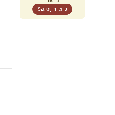
imienia
Szukaj imienia