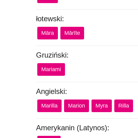
łotewski:
Māra
Mārīte
Gruziński:
Mariami
Angielski:
Marilla
Marion
Myra
Rilla
Amerykanin (Latynos):