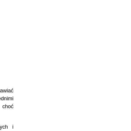
jawiać
ednimi
e choć
ych i