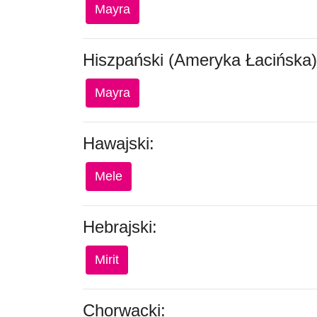
Mayra
Hiszpański (Ameryka Łacińska)
Mayra
Hawajski:
Mele
Hebrajski:
Mirit
Chorwacki: