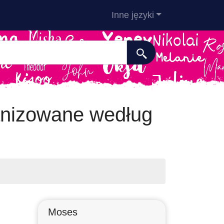
Inne języki
anizowane według
Moses