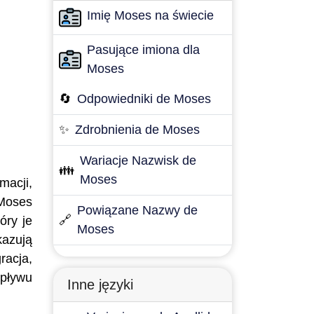
Imię Moses na świecie
Pasujące imiona dla
Moses
🔄
Odpowiedniki de Moses
✨
Zdrobnienia de Moses
Wariacje Nazwisk de
👪
Moses
macji,
 Moses
Powiązane Nazwy de
🔗
óry je
Moses
kazują
racja,
upływu
Inne języki