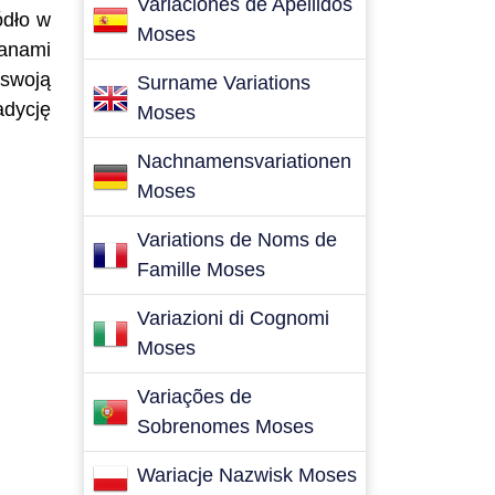
Variaciones de Apellidos
ódło w
Moses
ianami
 swoją
Surname Variations
adycję
Moses
Nachnamensvariationen
Moses
Variations de Noms de
Famille Moses
Variazioni di Cognomi
Moses
Variações de
Sobrenomes Moses
Wariacje Nazwisk Moses