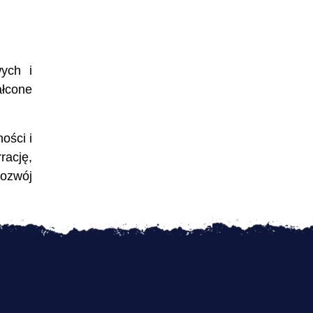
wych i
ałcone
ości i
rację,
rozwój