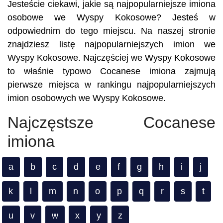
Jesteście ciekawi, jakie są najpopularniejsze imiona
osobowe we Wyspy Kokosowe? Jesteś w
odpowiednim do tego miejscu. Na naszej stronie
znajdziesz listę najpopularniejszych imion we
Wyspy Kokosowe. Najczęściej we Wyspy Kokosowe
to właśnie typowo Cocanese imiona zajmują
pierwsze miejsca w rankingu najpopularniejszych
imion osobowych we Wyspy Kokosowe.
Najczęstsze Cocanese
imiona
a
b
c
d
e
f
g
h
i
j
k
l
m
n
o
p
q
r
s
t
u
v
w
x
y
z