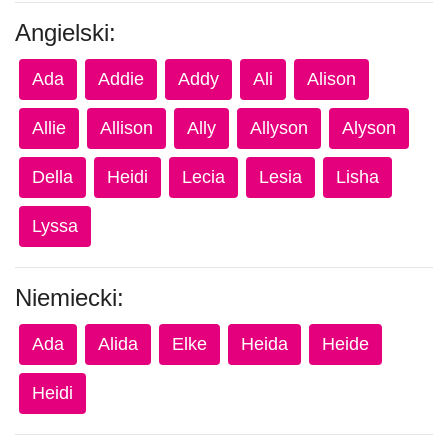
Angielski:
Ada
Addie
Addy
Ali
Alison
Allie
Allison
Ally
Allyson
Alyson
Della
Heidi
Lecia
Lesia
Lisha
Lyssa
Niemiecki:
Ada
Alida
Elke
Heida
Heide
Heidi