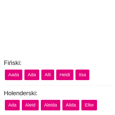
Fiński:
Aada
Ada
Alli
Heidi
Iisa
Holenderski:
Ada
Aleid
Aleida
Alida
Elke