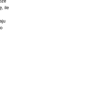
oże
, ile
aju
ko