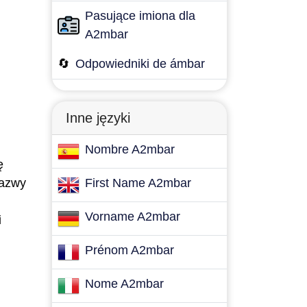
Pasujące imiona dla
A2mbar
🔄
Odpowiedniki de ámbar
Inne języki
Nombre A2mbar
ę
Nazwy
First Name A2mbar
Vorname A2mbar
i
Prénom A2mbar
Nome A2mbar