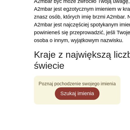
A2mbar być może zwróciło Twoją uwagę, 
A2mbar jest egzotycznym imieniem w kraj
znasz osób, których imię brzmi A2mbar. N
A2mbar jest najczęściej spotykanym imien
powinieneś się przeprowadzić, jeśli Two
osoba o innym, wyjątkowym nazwisku.
Kraje z największą lic
świecie
Poznaj pochodzenie swojego imienia
Szukaj imienia