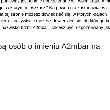
ponieważ jest to imię dobrze znane w Twoim kraju. A m
u, w którym mieszkasz? Na pewno nie zastanawiałeś się
a tej stronie możesz dowiedzieć się, w których krajach
iem. I oczywiście możesz dowiedzieć się, do którego kr
je nazwisko brzmi A2mbar i chcesz być rozpoznawany ja
zbą osób o imieniu A2mbar na