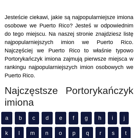
Jesteście ciekawi, jakie są najpopularniejsze imiona
osobowe we Puerto Rico? Jesteś w odpowiednim
do tego miejscu. Na naszej stronie znajdziesz listę
najpopularniejszych imion we Puerto Rico.
Najczęściej we Puerto Rico to właśnie typowo
Portorykańczyk imiona zajmują pierwsze miejsca w
rankingu najpopularniejszych imion osobowych we
Puerto Rico.
Najczęstsze Portorykańczyk
imiona
a
b
c
d
e
f
g
h
i
j
k
l
m
n
o
p
q
r
s
t