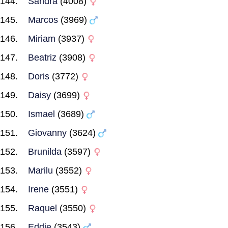
Sandra
(4008)
Marcos
(3969)
Miriam
(3937)
Beatriz
(3908)
Doris
(3772)
Daisy
(3699)
Ismael
(3689)
Giovanny
(3624)
Brunilda
(3597)
Marilu
(3552)
Irene
(3551)
Raquel
(3550)
Eddie
(3543)