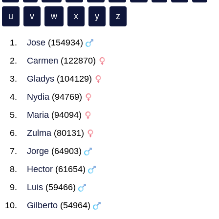
u
v
w
x
y
z
Jose
(154934)
Carmen
(122870)
Gladys
(104129)
Nydia
(94769)
Maria
(94094)
Zulma
(80131)
Jorge
(64903)
Hector
(61654)
Luis
(59466)
Gilberto
(54964)