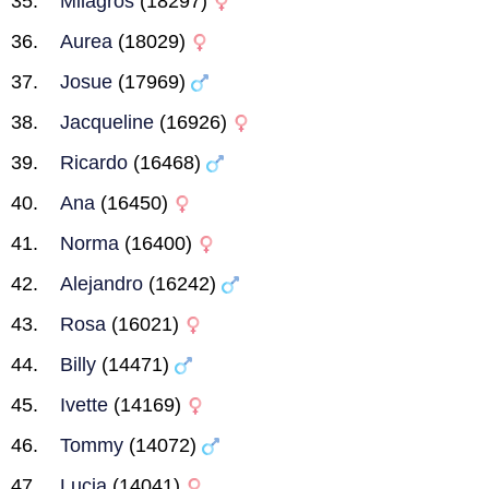
Milagros
(18297)
Aurea
(18029)
Josue
(17969)
Jacqueline
(16926)
Ricardo
(16468)
Ana
(16450)
Norma
(16400)
Alejandro
(16242)
Rosa
(16021)
Billy
(14471)
Ivette
(14169)
Tommy
(14072)
Lucia
(14041)