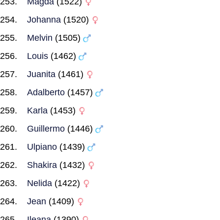
Magda
(1522)
Johanna
(1520)
Melvin
(1505)
Louis
(1462)
Juanita
(1461)
Adalberto
(1457)
Karla
(1453)
Guillermo
(1446)
Ulpiano
(1439)
Shakira
(1432)
Nelida
(1422)
Jean
(1409)
Ileana
(1390)