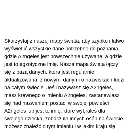
Skorzystaj z naszej mapy świata, aby szybko i łatwo
wyświetlić wszystkie dane potrzebne do poznania,
gdzie A2ngeles jest powszechnie używane, a gdzie
jest to egzotyczne imię. Nasza mapa świata łączy
się z bazą danych, która jest regularnie
aktualizowana, z nowymi danymi o nazwiskach ludzi
na całym świecie. Jeśli nazywasz się A2ngeles,
masz krewnego o imieniu A2ngeles, zastanawiasz
się nad nazwaniem postaci w swojej powieści
A2ngeles lub jest to imię, które wybrałeś dla
swojego dziecka, zobacz ile innych osób na świecie
możesz znaleźć o tym imieniu i w jakim kraju się