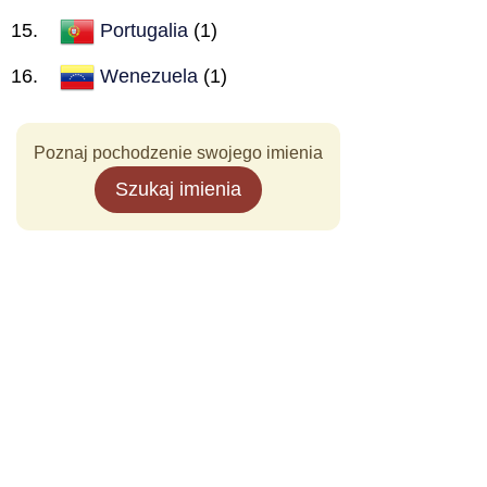
Portugalia
(1)
Wenezuela
(1)
Poznaj pochodzenie swojego imienia
Szukaj imienia