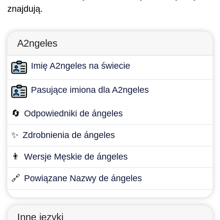
znajdują.
A2ngeles
Imię A2ngeles na świecie
Pasujące imiona dla A2ngeles
🔄
Odpowiedniki de ángeles
✨
Zdrobnienia de ángeles
👨
Wersje Męskie de ángeles
🔗
Powiązane Nazwy de ángeles
Inne języki