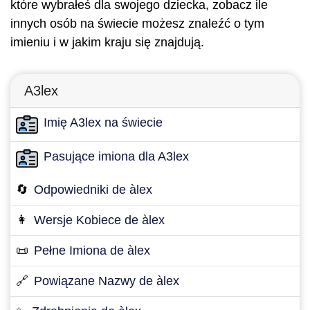
które wybrałeś dla swojego dziecka, zobacz ile
innych osób na świecie możesz znaleźć o tym
imieniu i w jakim kraju się znajdują.
A3lex
Imię A3lex na świecie
Pasujące imiona dla A3lex
🔄
Odpowiedniki de àlex
👩
Wersje Kobiece de àlex
📜
Pełne Imiona de àlex
🔗
Powiązane Nazwy de àlex