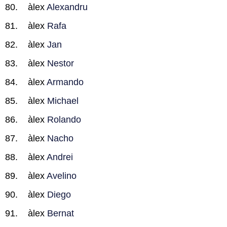
àlex
Alexandru
àlex
Rafa
àlex
Jan
àlex
Nestor
àlex
Armando
àlex
Michael
àlex
Rolando
àlex
Nacho
àlex
Andrei
àlex
Avelino
àlex
Diego
àlex
Bernat