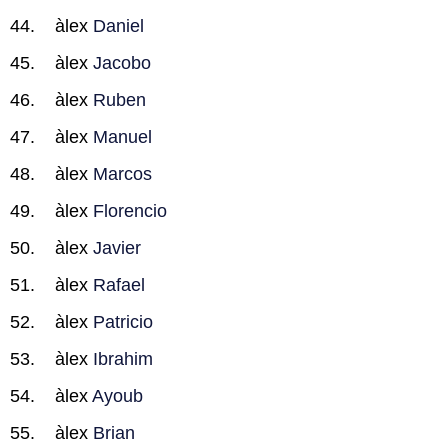
àlex
Daniel
àlex
Jacobo
àlex
Ruben
àlex
Manuel
àlex
Marcos
àlex
Florencio
àlex
Javier
àlex
Rafael
àlex
Patricio
àlex
Ibrahim
àlex
Ayoub
àlex
Brian