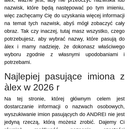
àlex, ważne jest, aby nie przeoczyć nazwiska lub
nazwisk, które będą następować po tym imieniu,
więc zachęcamy Cię do uzyskania więcej informacji
na temat tych nazwisk, abyś mógł zobaczyć cały
obraz. Tak czy inaczej, tutaj masz wszystko, czego
potrzebujesz, aby wybrać nazwy, które pasują do
àlex i mamy nadzieję, że dokonasz właściwego
wyboru zgodnie z własnymi upodobaniami i
potrzebami.
Najlepiej pasujące imiona z
àlex w 2026 r
Na tej stronie, której głównym celem jest
dostarczanie informacji o nazwach osobowych,
wyszukiwanie imion pasujących do ANDREI nie jest
jedyną rzeczą, którą możesz zrobić. Dajemy Ci