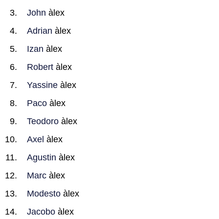
John
àlex
Adrian
àlex
Izan
àlex
Robert
àlex
Yassine
àlex
Paco
àlex
Teodoro
àlex
Axel
àlex
Agustin
àlex
Marc
àlex
Modesto
àlex
Jacobo
àlex