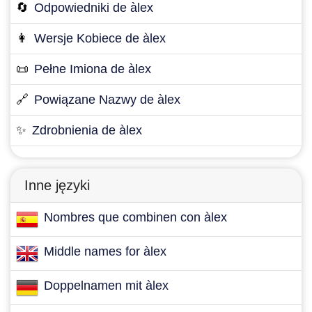
🔄
Odpowiedniki de àlex
👩
Wersje Kobiece de àlex
📜
Pełne Imiona de àlex
🔗
Powiązane Nazwy de àlex
✨
Zdrobnienia de àlex
Inne języki
Nombres que combinen con àlex
Middle names for àlex
Doppelnamen mit àlex