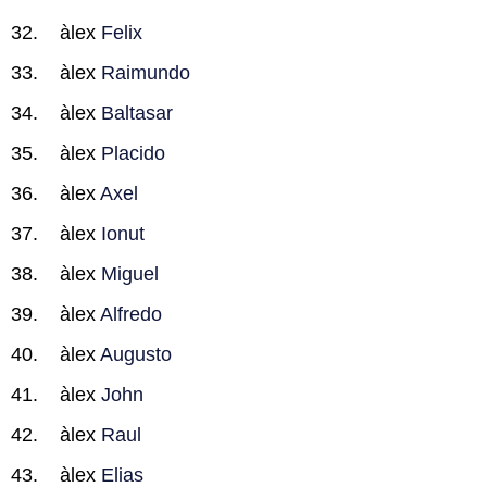
àlex
Felix
àlex
Raimundo
àlex
Baltasar
àlex
Placido
àlex
Axel
àlex
Ionut
àlex
Miguel
àlex
Alfredo
àlex
Augusto
àlex
John
àlex
Raul
àlex
Elias