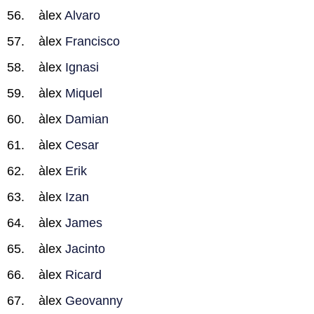
àlex
Alvaro
àlex
Francisco
àlex
Ignasi
àlex
Miquel
àlex
Damian
àlex
Cesar
àlex
Erik
àlex
Izan
àlex
James
àlex
Jacinto
àlex
Ricard
àlex
Geovanny