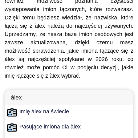
również możliwość poznania częstości
występowania imion łączonych, które rozważasz.
Dzięki temu będziesz wiedział, że nazwiska, które
łączą się z àlex należą do najczęściej używanych.
Uprzedzamy, że nasza baza imion osobowych jest
zawsze aktualizowana, dzięki czemu masz
możliwość sprawdzenia, jakie imiona łączące się z
àlex są najczęściej spotykane w 2026 roku, co
również może pomóc Ci w podjęciu decyzji, jakie
imię łączące się z àlex wybrać.
àlex
Imię àlex na świecie
Pasujące imiona dla àlex