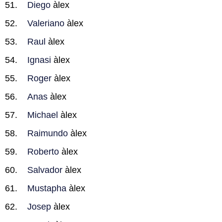
Diego
àlex
Valeriano
àlex
Raul
àlex
Ignasi
àlex
Roger
àlex
Anas
àlex
Michael
àlex
Raimundo
àlex
Roberto
àlex
Salvador
àlex
Mustapha
àlex
Josep
àlex