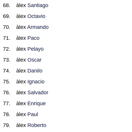
àlex
Santiago
àlex
Octavio
àlex
Armando
àlex
Paco
àlex
Pelayo
àlex
Oscar
àlex
Danilo
àlex
Ignacio
àlex
Salvador
àlex
Enrique
àlex
Paul
àlex
Roberto