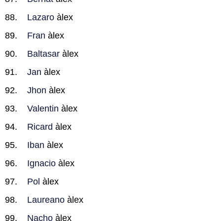
Lazaro
àlex
Fran
àlex
Baltasar
àlex
Jan
àlex
Jhon
àlex
Valentin
àlex
Ricard
àlex
Iban
àlex
Ignacio
àlex
Pol
àlex
Laureano
àlex
Nacho
àlex