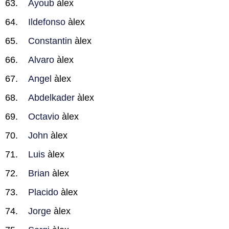
Ayoub
àlex
Ildefonso
àlex
Constantin
àlex
Alvaro
àlex
Angel
àlex
Abdelkader
àlex
Octavio
àlex
John
àlex
Luis
àlex
Brian
àlex
Placido
àlex
Jorge
àlex