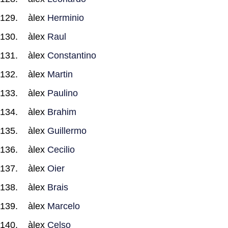
àlex
Herminio
àlex
Raul
àlex
Constantino
àlex
Martin
àlex
Paulino
àlex
Brahim
àlex
Guillermo
àlex
Cecilio
àlex
Oier
àlex
Brais
àlex
Marcelo
àlex
Celso