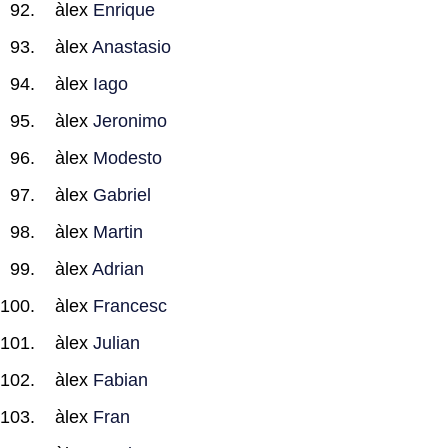
àlex
Enrique
àlex
Anastasio
àlex
Iago
àlex
Jeronimo
àlex
Modesto
àlex
Gabriel
àlex
Martin
àlex
Adrian
àlex
Francesc
àlex
Julian
àlex
Fabian
àlex
Fran