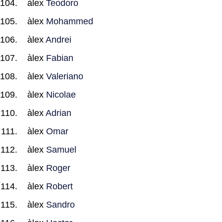
àlex
Teodoro
àlex
Mohammed
àlex
Andrei
àlex
Fabian
àlex
Valeriano
àlex
Nicolae
àlex
Adrian
àlex
Omar
àlex
Samuel
àlex
Roger
àlex
Robert
àlex
Sandro