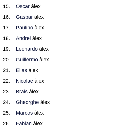
Oscar
àlex
Gaspar
àlex
Paulino
àlex
Andrei
àlex
Leonardo
àlex
Guillermo
àlex
Elias
àlex
Nicolae
àlex
Brais
àlex
Gheorghe
àlex
Marcos
àlex
Fabian
àlex