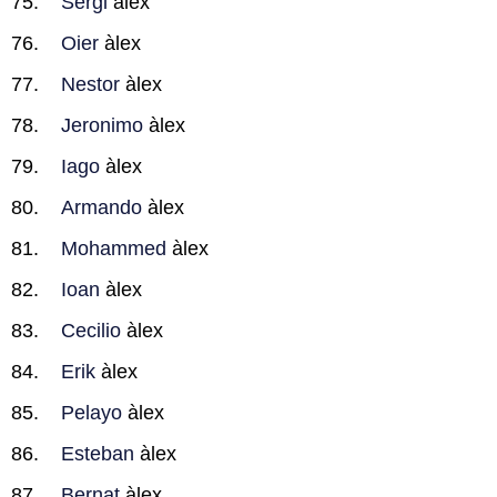
Sergi
àlex
Oier
àlex
Nestor
àlex
Jeronimo
àlex
Iago
àlex
Armando
àlex
Mohammed
àlex
Ioan
àlex
Cecilio
àlex
Erik
àlex
Pelayo
àlex
Esteban
àlex
Bernat
àlex