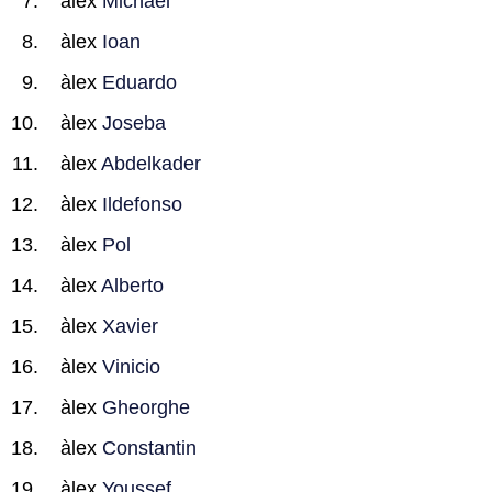
àlex
Michael
àlex
Ioan
àlex
Eduardo
àlex
Joseba
àlex
Abdelkader
àlex
Ildefonso
àlex
Pol
àlex
Alberto
àlex
Xavier
àlex
Vinicio
àlex
Gheorghe
àlex
Constantin
àlex
Youssef