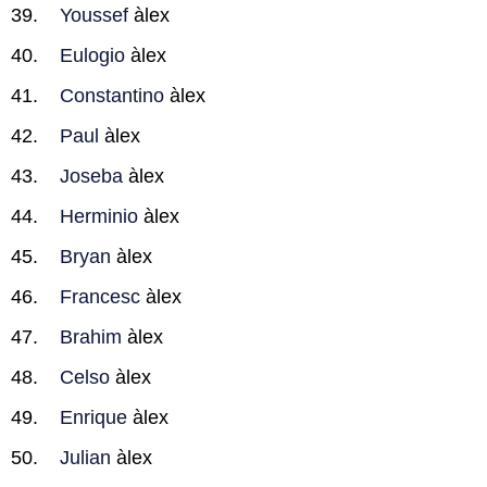
Youssef
àlex
Eulogio
àlex
Constantino
àlex
Paul
àlex
Joseba
àlex
Herminio
àlex
Bryan
àlex
Francesc
àlex
Brahim
àlex
Celso
àlex
Enrique
àlex
Julian
àlex