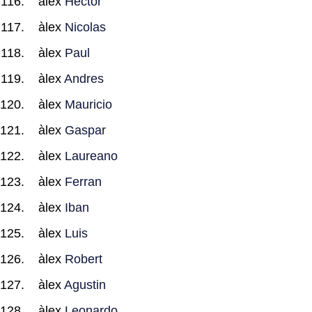
àlex
Hector
àlex
Nicolas
àlex
Paul
àlex
Andres
àlex
Mauricio
àlex
Gaspar
àlex
Laureano
àlex
Ferran
àlex
Iban
àlex
Luis
àlex
Robert
àlex
Agustin
àlex
Leonardo