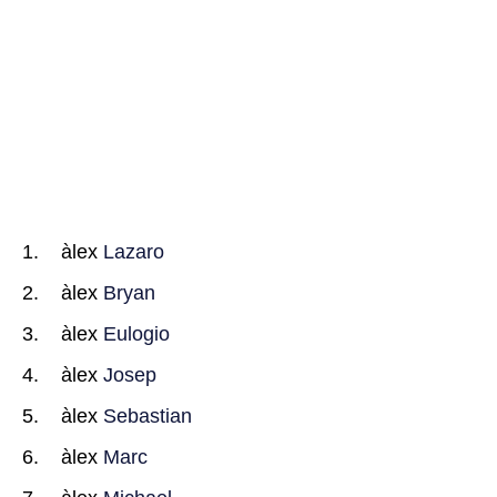
àlex
Lazaro
àlex
Bryan
àlex
Eulogio
àlex
Josep
àlex
Sebastian
àlex
Marc