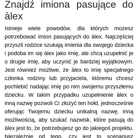
Znajdź imiona pasujące do
àlex
Istnieje wiele powodów, dla których możesz
potrzebować imion pasujących do àlex. Najczęściej
przyszli rodzice szukają imienia dla swojego dziecka
i podoba im się àlex jako imię, ale chcą uzupełnić je
o drugie imię, aby uczynić je bardziej wyjątkowym.
Jest również możliwe, że àlex to imię specjalnego
członka rodziny lub przyjaciela, któremu chcesz
pochlebić nadając imię po nim swojemu przyszłemu
dziecku. W takim przypadku uzupełnienie àlex o
inną nazwę pozwoli Ci złożyć ten hołd, jednocześnie
oferując Twojemu dziecku unikalną nazwę. Inną
możliwością, aby szukać nazwisk, które pasują do
àlex jest to, że potrzebujesz go do jakiegoś projektu.
Niezależnie od tego, czy jest to scenariusz