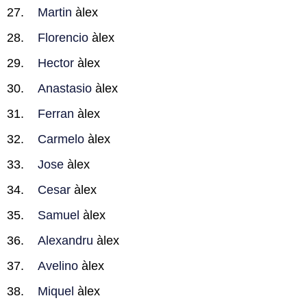
Martin
àlex
Florencio
àlex
Hector
àlex
Anastasio
àlex
Ferran
àlex
Carmelo
àlex
Jose
àlex
Cesar
àlex
Samuel
àlex
Alexandru
àlex
Avelino
àlex
Miquel
àlex