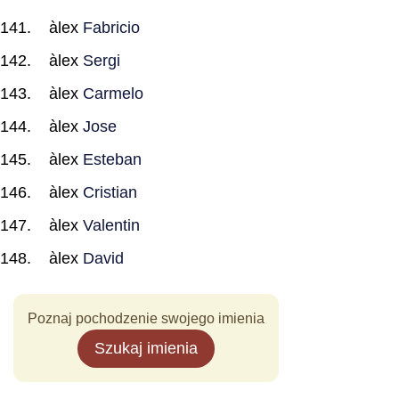
àlex
Fabricio
àlex
Sergi
àlex
Carmelo
àlex
Jose
àlex
Esteban
àlex
Cristian
àlex
Valentin
àlex
David
Poznaj pochodzenie swojego imienia
Szukaj imienia