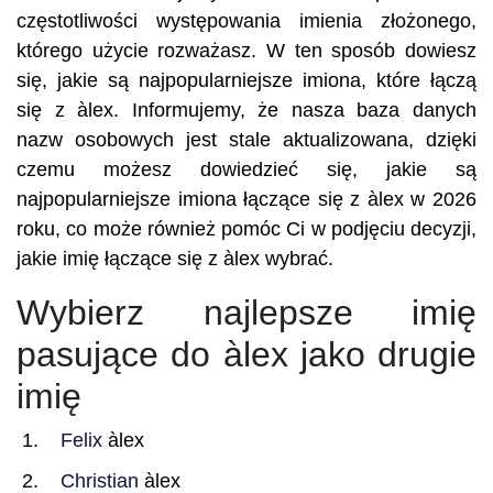
częstotliwości występowania imienia złożonego,
którego użycie rozważasz. W ten sposób dowiesz
się, jakie są najpopularniejsze imiona, które łączą
się z àlex. Informujemy, że nasza baza danych
nazw osobowych jest stale aktualizowana, dzięki
czemu możesz dowiedzieć się, jakie są
najpopularniejsze imiona łączące się z àlex w 2026
roku, co może również pomóc Ci w podjęciu decyzji,
jakie imię łączące się z àlex wybrać.
Wybierz najlepsze imię
pasujące do àlex jako drugie
imię
Felix
àlex
Christian
àlex