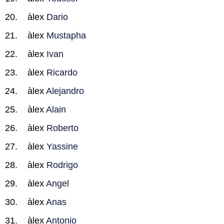
àlex
Dario
àlex
Mustapha
àlex
Ivan
àlex
Ricardo
àlex
Alejandro
àlex
Alain
àlex
Roberto
àlex
Yassine
àlex
Rodrigo
àlex
Angel
àlex
Anas
àlex
Antonio