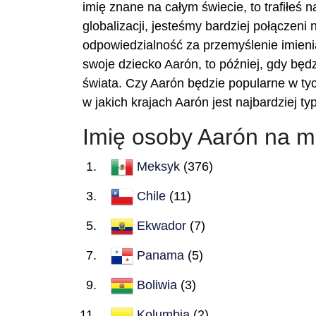
imię znane na całym świecie, to trafiłeś 
globalizacji, jesteśmy bardziej połączeni
odpowiedzialność za przemyślenie imienia
swoje dziecko Aarón, to później, gdy będzi
świata. Czy Aarón będzie popularne w ty
w jakich krajach Aarón jest najbardziej 
Imię osoby Aarón na m
Meksyk
(376)
Chile
(11)
Ekwador
(7)
Panama
(5)
Boliwia
(3)
Kolumbia
(2)