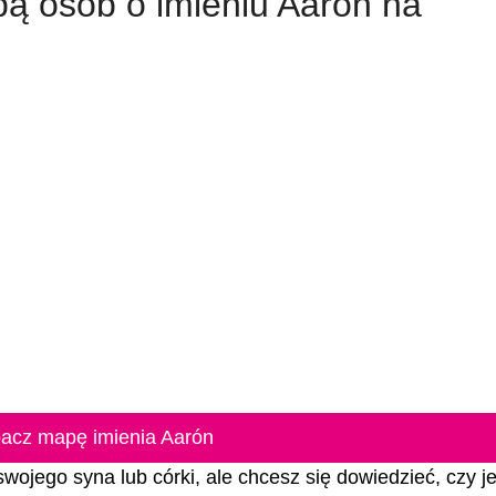
zbą osób o imieniu Aarón na
acz mapę imienia Aarón
swojego syna lub córki, ale chcesz się dowiedzieć, czy je