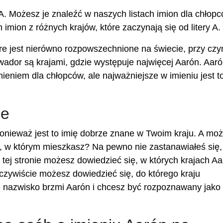
y A. Możesz je znaleźć w naszych listach imion dla chłopc
h imion z różnych krajów, które zaczynają się od litery A.
re jest nierówno rozpowszechnione na świecie, przy cz
wador są krajami, gdzie występuje najwięcej Aarón. Aar
imieniem dla chłopców, ale najważniejsze w imieniu jest t
ie
nieważ jest to imię dobrze znane w Twoim kraju. A mo
, w którym mieszkasz? Na pewno nie zastanawiałeś się, 
 tej stronie możesz dowiedzieć się, w których krajach A
oczywiście możesz dowiedzieć się, do którego kraju
je nazwisko brzmi Aarón i chcesz być rozpoznawany jako