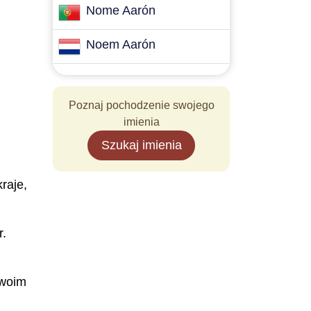
Nome Aarón
Noem Aarón
Poznaj pochodzenie swojego
imienia
Szukaj imienia
raje,
r.
swoim