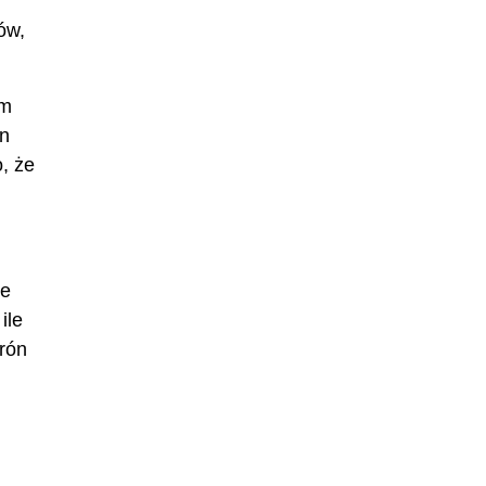
ów,
ym
ón
o, że
że
ile
arón