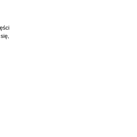
ęści
się,