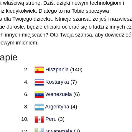
na właściwą stronę. Dziś, dzięki nowym technologiom i
 niż kiedykolwiek. Dlatego to na Tobie spoczywa
 dla Twojego dziecka. Istnieje szansa, że jeśli nazwiesz
e dorosłe, będzie chciało ocierać się o ludzi z innych cz
ch innych miejscach? Oto Twoja szansa, aby dowiedzieć 
typowym imieniem.
apie
Hiszpania
(140)
Kostaryka
(7)
Wenezuela
(6)
Argentyna
(4)
Peru
(3)
Gwatemala
(2)