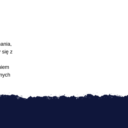
ania,
 się z
niem
nnych