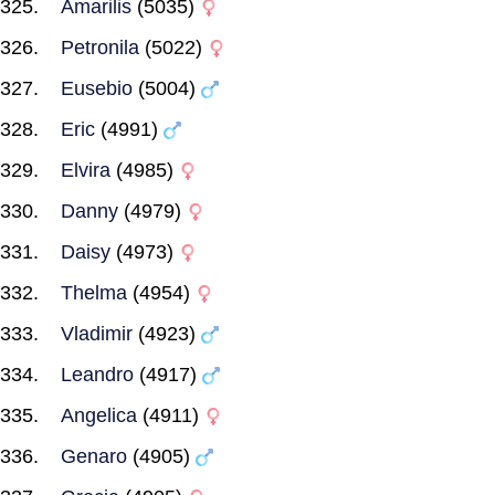
Amarilis
(5035)
Petronila
(5022)
Eusebio
(5004)
Eric
(4991)
Elvira
(4985)
Danny
(4979)
Daisy
(4973)
Thelma
(4954)
Vladimir
(4923)
Leandro
(4917)
Angelica
(4911)
Genaro
(4905)