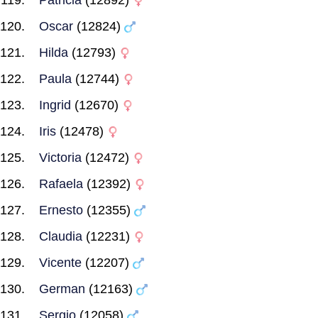
Patricia
(12892)
Oscar
(12824)
Hilda
(12793)
Paula
(12744)
Ingrid
(12670)
Iris
(12478)
Victoria
(12472)
Rafaela
(12392)
Ernesto
(12355)
Claudia
(12231)
Vicente
(12207)
German
(12163)
Sergio
(12058)