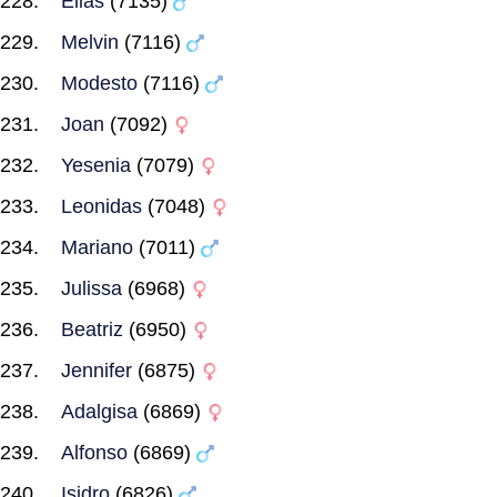
Elias
(7135)
Melvin
(7116)
Modesto
(7116)
Joan
(7092)
Yesenia
(7079)
Leonidas
(7048)
Mariano
(7011)
Julissa
(6968)
Beatriz
(6950)
Jennifer
(6875)
Adalgisa
(6869)
Alfonso
(6869)
Isidro
(6826)