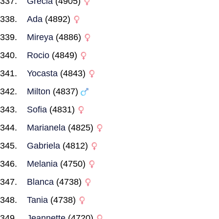
Grecia
(4905)
Ada
(4892)
Mireya
(4886)
Rocio
(4849)
Yocasta
(4843)
Milton
(4837)
Sofia
(4831)
Marianela
(4825)
Gabriela
(4812)
Melania
(4750)
Blanca
(4738)
Tania
(4738)
Jeannette
(4720)