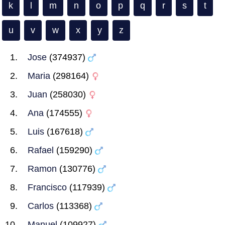
k
l
m
n
o
p
q
r
s
t
u
v
w
x
y
z
Jose
(374937)
Maria
(298164)
Juan
(258030)
Ana
(174555)
Luis
(167618)
Rafael
(159290)
Ramon
(130776)
Francisco
(117939)
Carlos
(113368)
Manuel
(109927)