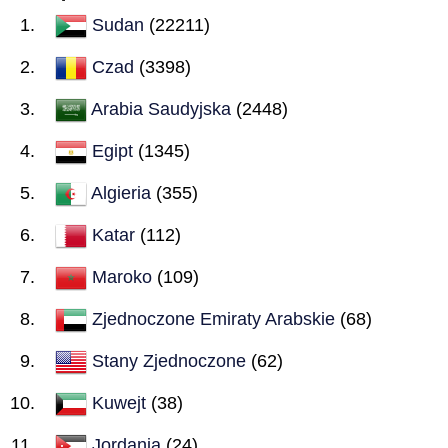
Sudan
(22211)
Czad
(3398)
Arabia Saudyjska
(2448)
Egipt
(1345)
Algieria
(355)
Katar
(112)
Maroko
(109)
Zjednoczone Emiraty Arabskie
(68)
Stany Zjednoczone
(62)
Kuwejt
(38)
Jordania
(24)