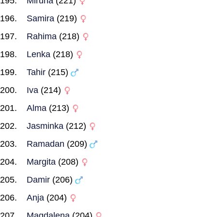
Miruna
(221)
Samira
(219)
Rahima
(218)
Lenka
(218)
Tahir
(215)
Iva
(214)
Alma
(213)
Jasminka
(212)
Ramadan
(209)
Margita
(208)
Damir
(206)
Anja
(204)
Magdalena
(204)