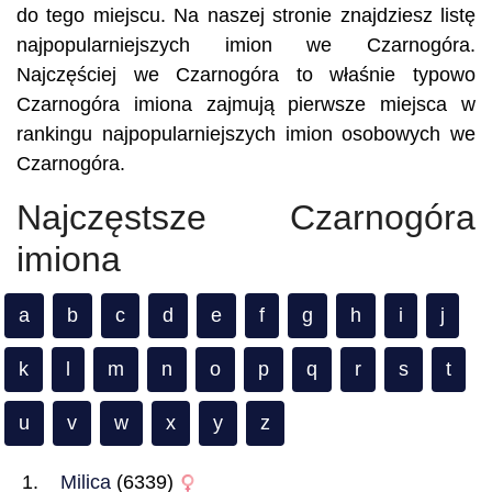
do tego miejscu. Na naszej stronie znajdziesz listę
najpopularniejszych imion we Czarnogóra.
Najczęściej we Czarnogóra to właśnie typowo
Czarnogóra imiona zajmują pierwsze miejsca w
rankingu najpopularniejszych imion osobowych we
Czarnogóra.
Najczęstsze Czarnogóra
imiona
a
b
c
d
e
f
g
h
i
j
k
l
m
n
o
p
q
r
s
t
u
v
w
x
y
z
Milica
(6339)