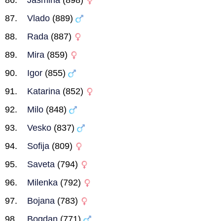
Jasmina
(898)
Vlado
(889)
Rada
(887)
Mira
(859)
Igor
(855)
Katarina
(852)
Milo
(848)
Vesko
(837)
Sofija
(809)
Saveta
(794)
Milenka
(792)
Bojana
(783)
Bogdan
(771)