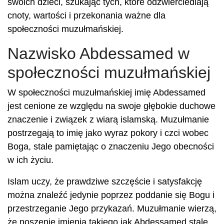
swoich dzieci, szukając tych, które odzwierciedlają
cnoty, wartości i przekonania ważne dla
społeczności muzułmańskiej.
Nazwisko Abdessamed w
społeczności muzułmańskiej
W społeczności muzułmańskiej imię Abdessamed
jest cenione ze względu na swoje głębokie duchowe
znaczenie i związek z wiarą islamską. Muzułmanie
postrzegają to imię jako wyraz pokory i czci wobec
Boga, stale pamiętając o znaczeniu Jego obecności
w ich życiu.
Islam uczy, że prawdziwe szczęście i satysfakcję
można znaleźć jedynie poprzez poddanie się Bogu i
przestrzeganie Jego przykazań. Muzułmanie wierzą,
że noszenie imienia takiego jak Abdessamed stale