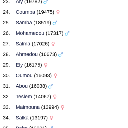
Aly
(19782)
Coumba
(19475)
Samba
(18519)
Mohamedou
(17317)
Salma
(17026)
Ahmedou
(16673)
Ely
(16175)
Oumou
(16093)
Abou
(16038)
Teslem
(14067)
Maimouna
(13994)
Salka
(13197)