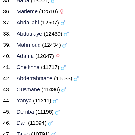
Baba
(13001)
Marieme
(12510)
Abdallahi
(12507)
Abdoulaye
(12439)
Mahmoud
(12434)
Adama
(12047)
Cheikhna
(11717)
Abderrahmane
(11633)
Ousmane
(11436)
Yahya
(11211)
Demba
(11196)
Dah
(11094)
Taleb
(10791)