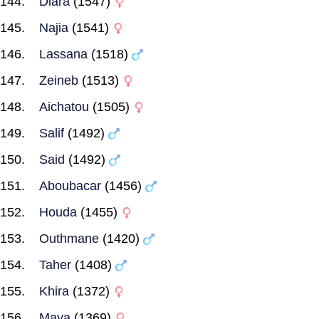
Diara
(1547)
Najia
(1541)
Lassana
(1518)
Zeineb
(1513)
Aichatou
(1505)
Salif
(1492)
Said
(1492)
Aboubacar
(1456)
Houda
(1455)
Outhmane
(1420)
Taher
(1408)
Khira
(1372)
Maya
(1369)