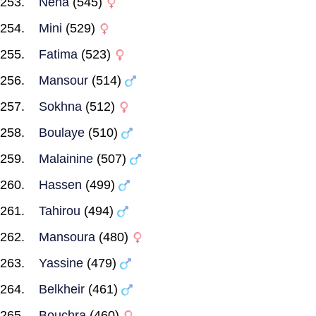
Nena
(545)
Mini
(529)
Fatima
(523)
Mansour
(514)
Sokhna
(512)
Boulaye
(510)
Malainine
(507)
Hassen
(499)
Tahirou
(494)
Mansoura
(480)
Yassine
(479)
Belkheir
(461)
Bouchra
(460)