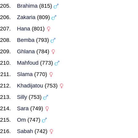
Brahima
(815)
Zakaria
(809)
Hana
(801)
Bemba
(793)
Ghlana
(784)
Mahfoud
(773)
Slama
(770)
Khadijatou
(753)
Silly
(753)
Sara
(749)
Om
(747)
Sabah
(742)