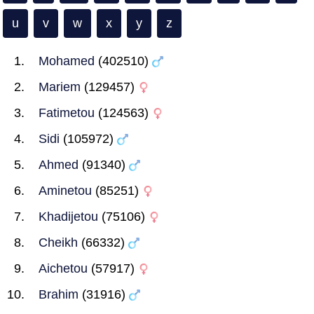
u
v
w
x
y
z
Mohamed
(402510)
Mariem
(129457)
Fatimetou
(124563)
Sidi
(105972)
Ahmed
(91340)
Aminetou
(85251)
Khadijetou
(75106)
Cheikh
(66332)
Aichetou
(57917)
Brahim
(31916)