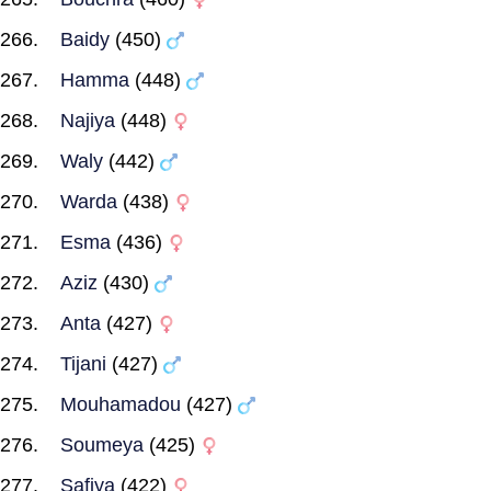
Baidy
(450)
Hamma
(448)
Najiya
(448)
Waly
(442)
Warda
(438)
Esma
(436)
Aziz
(430)
Anta
(427)
Tijani
(427)
Mouhamadou
(427)
Soumeya
(425)
Safiya
(422)