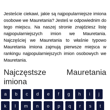
Jesteście ciekawi, jakie są najpopularniejsze imiona
osobowe we Mauretania? Jesteś w odpowiednim do
tego miejscu. Na naszej stronie znajdziesz listę
najpopularniejszych imion we Mauretania.
Najczęściej we Mauretania to właśnie typowo
Mauretania imiona zajmują pierwsze miejsca w
rankingu najpopularniejszych imion osobowych we
Mauretania.
Najczęstsze Mauretania
imiona
a
b
c
d
e
f
g
h
i
j
k
l
m
n
o
p
q
r
s
t