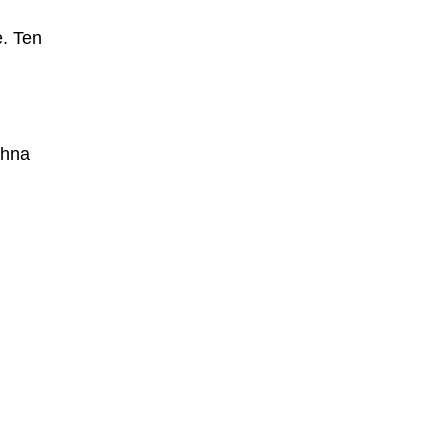
e. Ten
chna