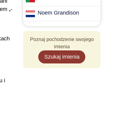
ani
em „-
Noem Grandison
dkach
Poznaj pochodzenie swojego
imienia
Szukaj imienia
u i