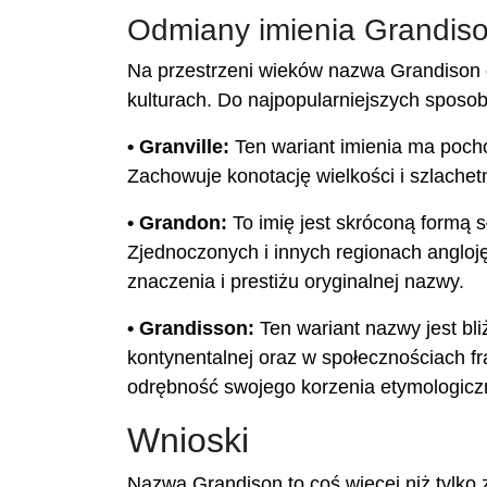
Odmiany imienia Grandis
Na przestrzeni wieków nazwa Grandison 
kulturach. Do najpopularniejszych sposo
• Granville:
Ten wariant imienia ma pocho
Zachowuje konotację wielkości i szlache
• Grandon:
To imię jest skróconą formą 
Zjednoczonych i innych regionach angloj
znaczenia i prestiżu oryginalnej nazwy.
• Grandisson:
Ten wariant nazwy jest bli
kontynentalnej oraz w społecznościach f
odrębność swojego korzenia etymologicz
Wnioski
Nazwa Grandison to coś więcej niż tylko zb