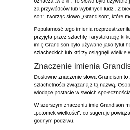
oznacza „wielki”. To słowo było używane 
za przywódców lub wybitnych ludzi. Z bie
son”, tworząc słowo „Grandison”, które m
Popularność tego imienia rozprzestrzeniła
przyjęta przez szlachtę i arystokrację kil
imię Grandison było używane jako tytuł ho
szlacheckich lub którzy osiągnęli wielkie
Znaczenie imienia Grandi
Dosłowne znaczenie słowa Grandison to „wi
szlachetności związaną z tą nazwą. Oso
wiodące postacie w swoich społecznościa
W szerszym znaczeniu imię Grandison mo
„potomek wielkości”, co sugeruje powią
godnym podziwu.