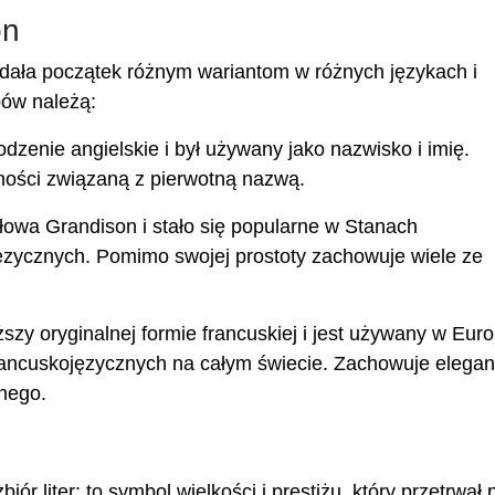
on
dała początek różnym wariantom w różnych językach i
bów należą:
dzenie angielskie i był używany jako nazwisko i imię.
tności związaną z pierwotną nazwą.
słowa Grandison i stało się popularne w Stanach
ęzycznych. Pomimo swojej prostoty zachowuje wiele ze
ższy oryginalnej formie francuskiej i jest używany w Euro
rancuskojęzycznych na całym świecie. Zachowuje eleganc
nego.
iór liter: to symbol wielkości i prestiżu, który przetrwał 