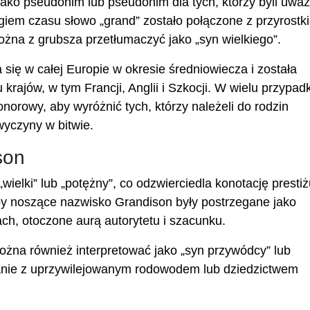
jako pseudonim lub pseudonim dla tych, którzy byli uważ
giem czasu słowo „grand” zostało połączone z przyrostki
ożna z grubsza przetłumaczyć jako „syn wielkiego”.
 się w całej Europie w okresie średniowiecza i została
ku krajów, w tym Francji, Anglii i Szkocji. W wielu przypa
norowy, aby wyróżnić tych, którzy należeli do rodzin
 wyczyny w bitwie.
son
elki” lub „potężny”, co odzwierciedla konotację prestiż
by noszące nazwisko Grandison były postrzegane jako
ch, otoczone aurą autorytetu i szacunku.
żna również interpretować jako „syn przywódcy” lub
zanie z uprzywilejowanym rodowodem lub dziedzictwem