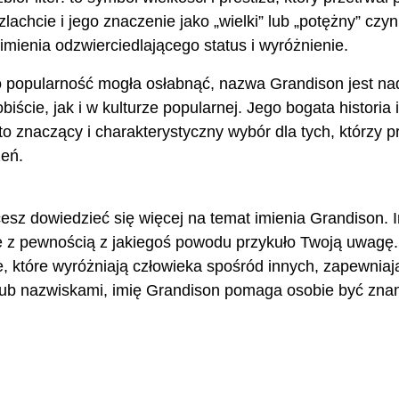
lachcie i jego znaczenie jako „wielki” lub „potężny” czyn
imienia odzwierciedlającego status i wyróżnienie.
o popularność mogła osłabnąć, nazwa Grandison jest na
ście, jak i w kulturze popularnej. Jego bogata historia i
to znaczący i charakterystyczny wybór dla tych, którzy 
zeń.
cesz dowiedzieć się więcej na temat imienia Grandison. 
e z pewnością z jakiegoś powodu przykuło Twoją uwagę.
e, które wyróżniają człowieka spośród innych, zapewnia
ub nazwiskami, imię Grandison pomaga osobie być znan