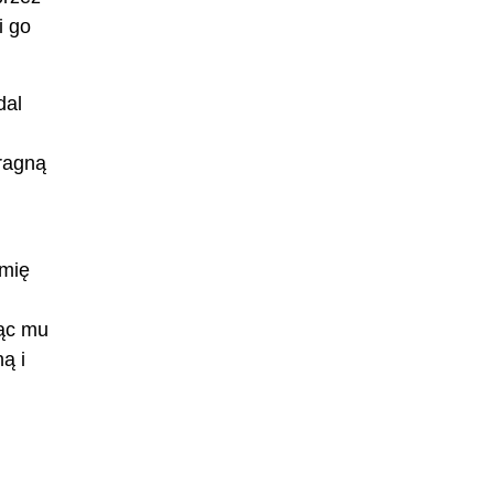
i go
dal
pragną
Imię
jąc mu
ą i