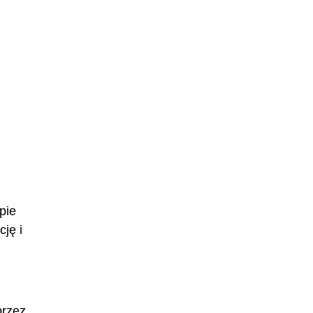
pie
ję i
przez