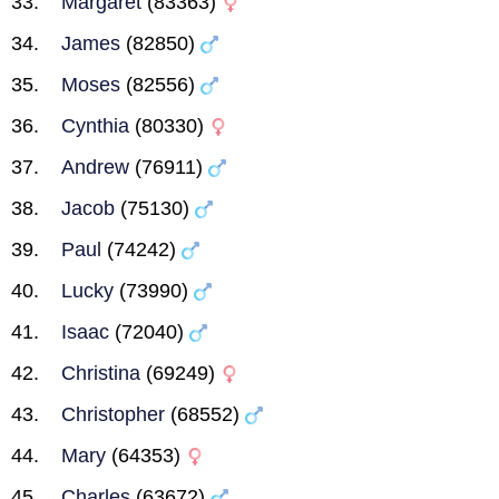
Margaret
(83363)
James
(82850)
Moses
(82556)
Cynthia
(80330)
Andrew
(76911)
Jacob
(75130)
Paul
(74242)
Lucky
(73990)
Isaac
(72040)
Christina
(69249)
Christopher
(68552)
Mary
(64353)
Charles
(63672)