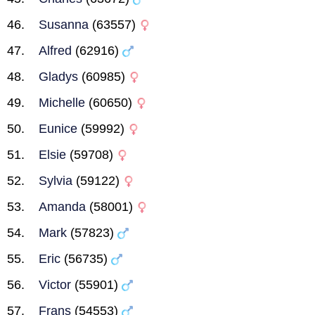
Susanna
(63557)
Alfred
(62916)
Gladys
(60985)
Michelle
(60650)
Eunice
(59992)
Elsie
(59708)
Sylvia
(59122)
Amanda
(58001)
Mark
(57823)
Eric
(56735)
Victor
(55901)
Frans
(54553)