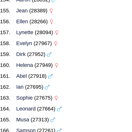
Jean
(28389)
Ellen
(28266)
Lynette
(28094)
Evelyn
(27967)
Dirk
(27952)
Helena
(27949)
Abel
(27918)
Ian
(27695)
Sophie
(27675)
Leonard
(27664)
Musa
(27313)
Samson
(27261)