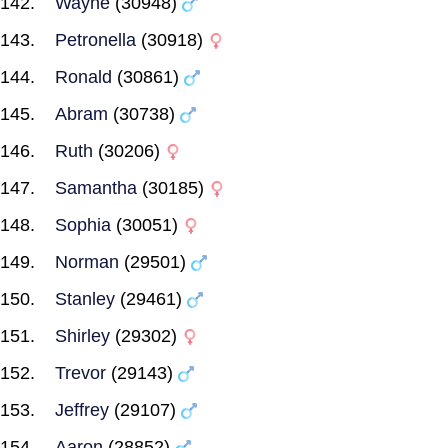
Wayne
(30948)
Petronella
(30918)
Ronald
(30861)
Abram
(30738)
Ruth
(30206)
Samantha
(30185)
Sophia
(30051)
Norman
(29501)
Stanley
(29461)
Shirley
(29302)
Trevor
(29143)
Jeffrey
(29107)
Aaron
(28852)