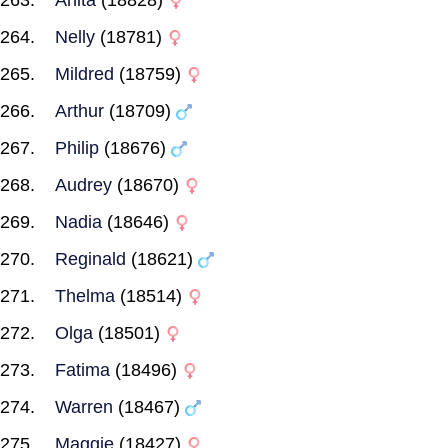
Anita
(18828)
Nelly
(18781)
Mildred
(18759)
Arthur
(18709)
Philip
(18676)
Audrey
(18670)
Nadia
(18646)
Reginald
(18621)
Thelma
(18514)
Olga
(18501)
Fatima
(18496)
Warren
(18467)
Maggie
(18427)