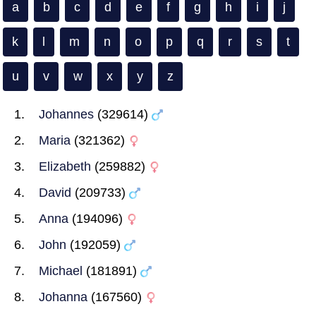
a
b
c
d
e
f
g
h
i
j
k
l
m
n
o
p
q
r
s
t
u
v
w
x
y
z
Johannes
(329614)
Maria
(321362)
Elizabeth
(259882)
David
(209733)
Anna
(194096)
John
(192059)
Michael
(181891)
Johanna
(167560)