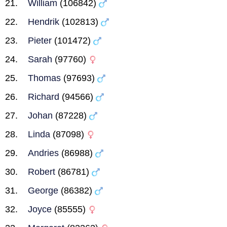
William
(106842)
Hendrik
(102813)
Pieter
(101472)
Sarah
(97760)
Thomas
(97693)
Richard
(94566)
Johan
(87228)
Linda
(87098)
Andries
(86988)
Robert
(86781)
George
(86382)
Joyce
(85555)