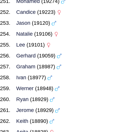
Mohamed
(19274)
Candice
(19223)
Jason
(19120)
Natalie
(19106)
Lee
(19101)
Gerhard
(19059)
Graham
(18987)
Ivan
(18977)
Werner
(18948)
Ryan
(18929)
Jerome
(18929)
Keith
(18890)