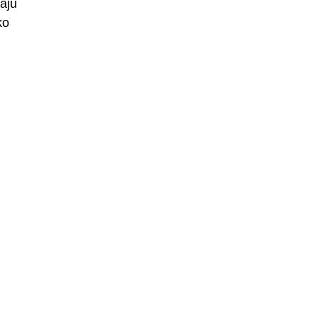
aju
ko