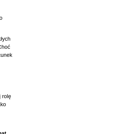
ko
kłych
 Choć
cunek
 rolę
ako
bat