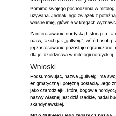
Pomimo swojego pochodzenia w mitologii n
używana. Jednak jego związek z potężną i 
własne imię, głównie w kręgach wyznawców
Zainteresowanie nordycką historią i mita
nazw, takich jak „gullveig”, wśród osób 
jej zastosowanie pozostaje ograniczone,
dla jej dziedzictwa w mitologii nordyckiej.
Wnioski
Podsumowując, nazwa „gullveig” ma swoje 
enigmatyczną i potężną postacią. Jego znac
jako czarodziejki, której bogowie nordycc
nazwy własnej jest dziś rzadkie, nadal b
skandynawskiej.
Mit o Gullveig i jego związek z nazwą „g