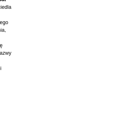
ciedla
jego
ia,
ię
Nazwy
i