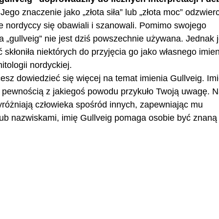
Jego znaczenie jako „złota siła” lub „złota moc” odzwier
wie nordyccy się obawiali i szanowali. Pomimo swojego
a „gullveig” nie jest dziś powszechnie używana. Jednak 
 skłoniła niektórych do przyjęcia go jako własnego imien
tologii nordyckiej.
cesz dowiedzieć się więcej na temat imienia Gullveig. Im
 z pewnością z jakiegoś powodu przykuło Twoją uwagę. 
 wyróżniają człowieka spośród innych, zapewniając mu
ub nazwiskami, imię Gullveig pomaga osobie być znaną 