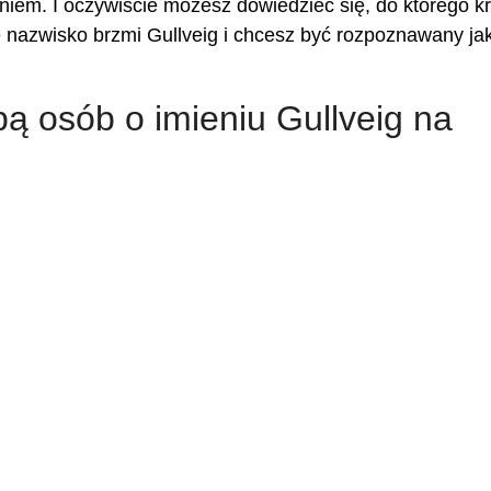
eniem. I oczywiście możesz dowiedzieć się, do którego kr
e nazwisko brzmi Gullveig i chcesz być rozpoznawany ja
bą osób o imieniu Gullveig na