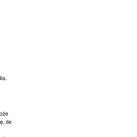
ia.
może
, ile