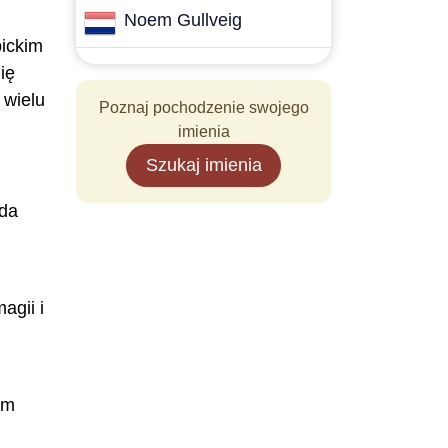
Noem Gullveig
pickim
ię
 wielu
Poznaj pochodzenie swojego
imienia
Szukaj imienia
ada
agii i
ym