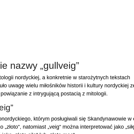
e nazwy „gullveig”
logii nordyckiej, a konkretnie w starożytnych tekstach
ło uwagę wielu miłośników historii i kultury nordyckiej z
owiązanie z intrygującą postacią z mitologii.
eig”
ronordyckiego, którym posługiwali się Skandynawowie w
„złoto”, natomiast „veig” można interpretować jako „siłę