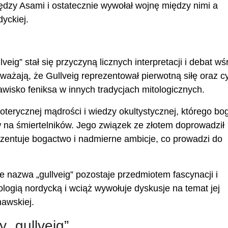
ędzy Asami i ostatecznie wywołał wojnę między nimi a
yckiej.
lveig” stał się przyczyną licznych interpretacji i debat wś
ważają, że Gullveig reprezentował pierwotną siłę oraz cy
awisko feniksa w innych tradycjach mitologicznych.
zoterycznej mądrości i wiedzy okultystycznej, którego bo
yw na śmiertelników. Jego związek ze złotem doprowadził
prezentuje bogactwo i nadmierne ambicje, co prowadzi do
e nazwa „gullveig” pozostaje przedmiotem fascynacji i
logią nordycką i wciąż wywołuje dyskusje na temat jej
nawskiej.
 „gullveig”