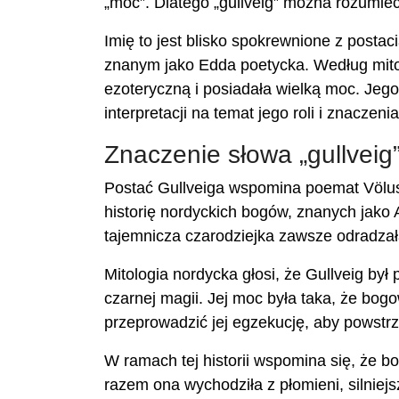
„moc”. Dlatego „gullveig” można rozumieć j
Imię to jest blisko spokrewnione z postac
znanym jako Edda poetycka. Według mitolo
ezoteryczną i posiadała wielką moc. Jeg
interpretacji na temat jego roli i znaczenia
Znaczenie słowa „gullveig”
Postać Gullveiga wspomina poemat Völus
historię nordyckich bogów, znanych jako Ae
tajemnicza czarodziejka zawsze odradzał
Mitologia nordycka głosi, że Gullveig był
czarnej magii. Jej moc była taka, że ​​bog
przeprowadzić jej egzekucję, aby powstrz
W ramach tej historii wspomina się, że bo
razem ona wychodziła z płomieni, silniejsz