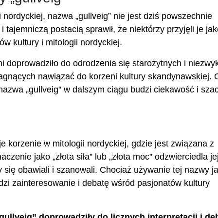
ordyckiej, nazwa „gullveig” nie jest dziś powszechnie
tajemniczą postacią sprawił, że niektórzy przyjęli je ja
 kultury i mitologii nordyckiej.
mi doprowadziło do odrodzenia się starożytnych i niezwy
pragnących nawiązać do korzeni kultury skandynawskiej.
 nazwa „gullveig” w dalszym ciągu budzi ciekawość i sza
korzenie w mitologii nordyckiej, gdzie jest związana z
zenie jako „złota siła” lub „złota moc” odzwierciedla jej
y się obawiali i szanowali. Chociaż używanie tej nazwy j
udzi zainteresowanie i debatę wśród pasjonatów kultury
ullveig” doprowadziły do ​​licznych interpretacji i de