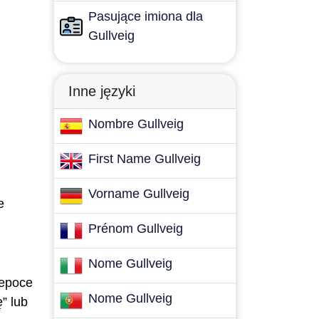
Pasujące imiona dla
Gullveig
Inne języki
Nombre Gullveig
First Name Gullveig
Vorname Gullveig
e
Prénom Gullveig
Nome Gullveig
 epoce
Nome Gullveig
” lub