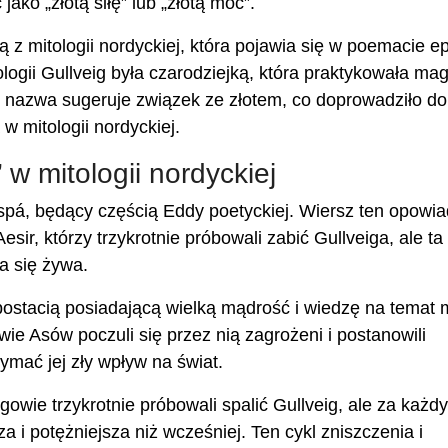
ako „złotą siłę” lub „złotą moc”.
ią z mitologii nordyckiej, która pojawia się w poemacie e
gii Gullveig była czarodziejką, która praktykowała mag
o nazwa sugeruje związek ze złotem, co doprowadziło do
 w mitologii nordyckiej.
 w mitologii nordyckiej
pá, będący częścią Eddy poetyckiej. Wiersz ten opowi
sir, którzy trzykrotnie próbowali zabić Gullveiga, ale ta
a się żywa.
 postacią posiadającą wielką mądrość i wiedzę na temat m
owie Asów poczuli się przez nią zagrożeni i postanowili
ymać jej zły wpływ na świat.
gowie trzykrotnie próbowali spalić Gullveig, ale za każd
a i potężniejsza niż wcześniej. Ten cykl zniszczenia i