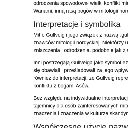
odrodzenia spowodował wielki konflikt mi
Wanami, inną rasą bogów w mitologii nord
Interpretacje i symbolika
Mit o Gullveig i jego związek z nazwą „gul
znawców mitologii nordyckiej. Niektórzy u
zniszczenia i odrodzenia, podobnie jak zj
Inni postrzegają Gullveiga jako symbol e
się obawiali i prześladowali za jego wpł
również do interpretacji, że Gullveig re
konfliktu z bogami Asów.
Bez względu na indywidualne interpretacj
tajemnicy dla osób zainteresowanych mito
znaczenia i znaczenia w kulturze skandy
Współczesne użycie nazwy