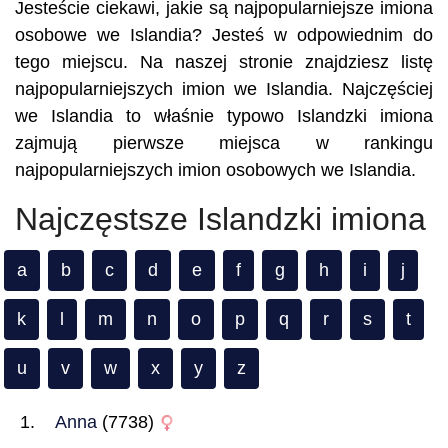
Jesteście ciekawi, jakie są najpopularniejsze imiona
osobowe we Islandia? Jesteś w odpowiednim do
tego miejscu. Na naszej stronie znajdziesz listę
najpopularniejszych imion we Islandia. Najczęściej
we Islandia to właśnie typowo Islandzki imiona
zajmują pierwsze miejsca w rankingu
najpopularniejszych imion osobowych we Islandia.
Najczęstsze Islandzki imiona
a
b
c
d
e
f
g
h
i
j
k
l
m
n
o
p
q
r
s
t
u
v
w
x
y
z
Anna
(7738)