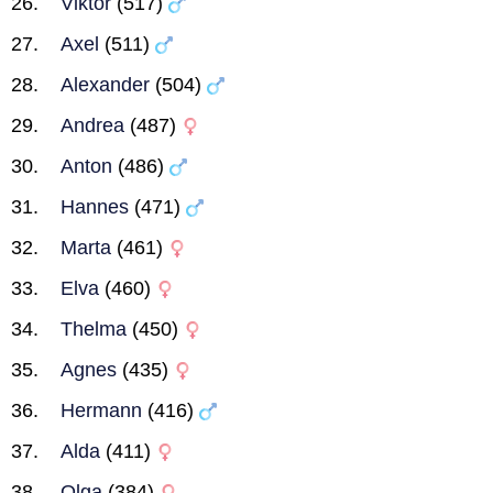
Viktor
(517)
Axel
(511)
Alexander
(504)
Andrea
(487)
Anton
(486)
Hannes
(471)
Marta
(461)
Elva
(460)
Thelma
(450)
Agnes
(435)
Hermann
(416)
Alda
(411)
Olga
(384)