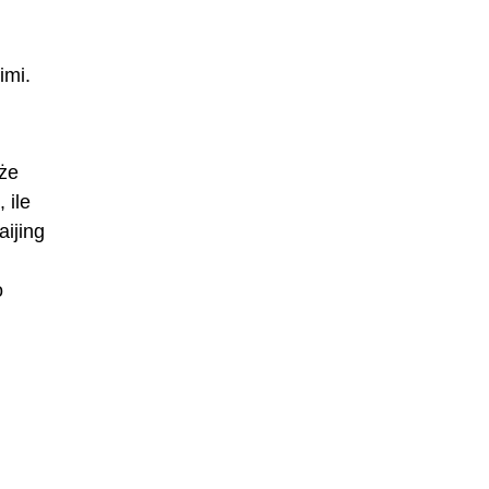
imi.
oże
 ile
aijing
o