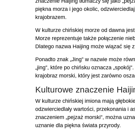
znaczenie Haijing tłumaczy się jako „pej
piękna morza i jego okolic, odzwierciedlają
krajobrazem.
W kulturze chińskiej morze od dawna jes
Morze reprezentuje także połączenie nieba
Dlatego nazwa Haijing może wiązać się z
Ponadto znak „Jing” w nazwie może równi
„jing”, które po chińsku oznacza „spokój
krajobraz morski, który jest zarówno oszał
Kulturowe znaczenie Haiji
W kulturze chińskiej imiona mają głębokie
odzwierciedlały wartości, przekonania i 
znaczeniem „pejzaż morski”, można uznać 
uznanie dla piękna świata przyrody.