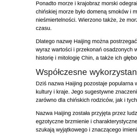
Ponadto morze i krajobraz morski odegrały 
chińskiej morze było domeną smoków i m
nieśmiertelności. Wierzono także, że mor
czasu.
Dlatego nazwę Haijing można postrzegać 
wyraz wartości i przekonań osadzonych w c
historię i mitologię Chin, a także ich głę
Współczesne wykorzystani
Dziś nazwa Haijing pozostaje popularna wś
kultury i kraje. Jego sugestywne znaczenie
zarówno dla chińskich rodziców, jak i tyc
Nazwa Haijing została przyjęta przez lud
egzotyczne brzmienie i charakterystyczne 
szukają wyjątkowego i znaczącego imienia