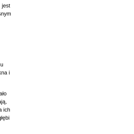
 jest
esnym
żu
kna i
ało
ją,
a ich
łębi