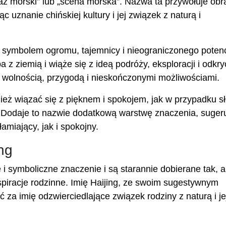
zaż morski” lub „scena morska”. Nazwa ta przywołuje obr
c uznanie chińskiej kultury i jej związek z naturą i
t symbolem ogromu, tajemnicy i nieograniczonego potenc
 z ziemią i wiąże się z ideą podróży, eksploracji i odkry
 wolnością, przygodą i nieskończonymi możliwościami.
eż wiązać się z pięknem i spokojem, jak w przypadku s
”. Dodaje to nazwie dodatkową warstwę znaczenia, suger
amiający, jak i spokojny.
ng
 i symboliczne znaczenie i są starannie dobierane tak, 
aspiracje rodzinne. Imię Haijing, ze swoim sugestywnym
za imię odzwierciedlające związek rodziny z naturą i je