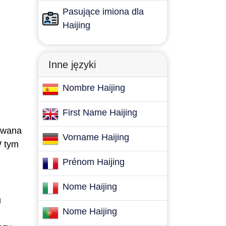
Pasujące imiona dla
Haijing
Inne języki
Nombre Haijing
First Name Haijing
zywana
Vorname Haijing
W tym
Prénom Haijing
Nome Haijing
u
Nome Haijing