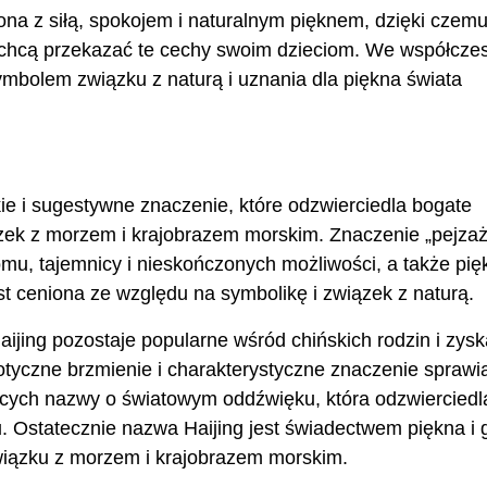
ona z siłą, spokojem i naturalnym pięknem, dzięki czemu
e chcą przekazać te cechy swoim dzieciom. We współcz
ymbolem związku z naturą i uznania dla piękna świata
e i sugestywne znaczenie, które odzwierciedla bogate
ązek z morzem i krajobrazem morskim. Znaczenie „pejza
mu, tajemnicy i nieskończonych możliwości, a także pię
est ceniona ze względu na symbolikę i związek z naturą.
jing pozostaje popularne wśród chińskich rodzin i zysk
tyczne brzmienie i charakterystyczne znaczenie sprawia
jących nazwy o światowym oddźwięku, która odzwierciedl
u. Ostatecznie nazwa Haijing jest świadectwem piękna i g
 związku z morzem i krajobrazem morskim.