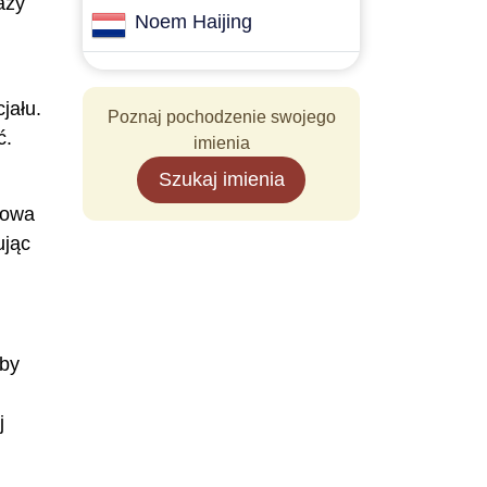
azy
Noem Haijing
jału.
Poznaj pochodzenie swojego
ć.
imienia
Szukaj imienia
łowa
ując
aby
j