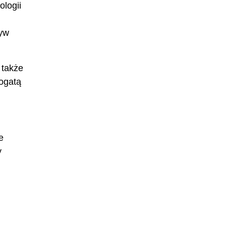
ologii
ływ
 także
bogatą
e
y