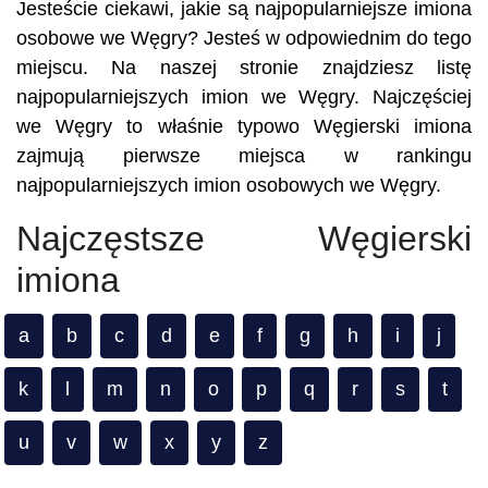
Jesteście ciekawi, jakie są najpopularniejsze imiona
osobowe we Węgry? Jesteś w odpowiednim do tego
miejscu. Na naszej stronie znajdziesz listę
najpopularniejszych imion we Węgry. Najczęściej
we Węgry to właśnie typowo Węgierski imiona
zajmują pierwsze miejsca w rankingu
najpopularniejszych imion osobowych we Węgry.
Najczęstsze Węgierski
imiona
a
b
c
d
e
f
g
h
i
j
k
l
m
n
o
p
q
r
s
t
u
v
w
x
y
z