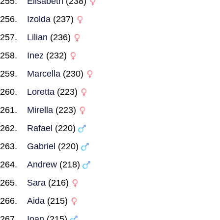
Elisabeth
(238)
Izolda
(237)
Lilian
(236)
Inez
(232)
Marcella
(230)
Loretta
(223)
Mirella
(223)
Rafael
(220)
Gabriel
(220)
Andrew
(218)
Sara
(216)
Aida
(215)
Ioan
(215)