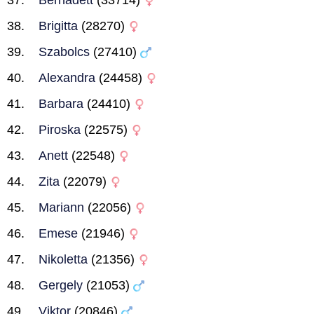
Bernadett
(33714)
Brigitta
(28270)
Szabolcs
(27410)
Alexandra
(24458)
Barbara
(24410)
Piroska
(22575)
Anett
(22548)
Zita
(22079)
Mariann
(22056)
Emese
(21946)
Nikoletta
(21356)
Gergely
(21053)
Viktor
(20846)