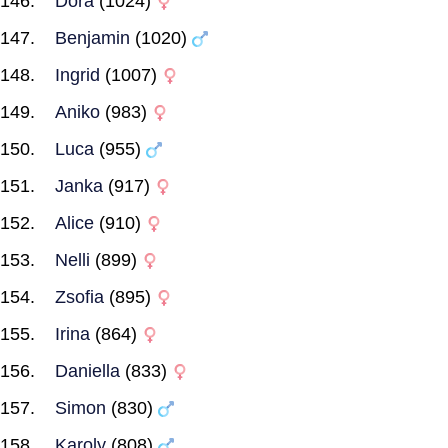
Dora
(1024)
Benjamin
(1020)
Ingrid
(1007)
Aniko
(983)
Luca
(955)
Janka
(917)
Alice
(910)
Nelli
(899)
Zsofia
(895)
Irina
(864)
Daniella
(833)
Simon
(830)
Karoly
(808)