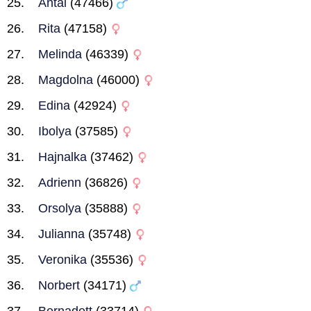
Antal
(47466)
Rita
(47158)
Melinda
(46339)
Magdolna
(46000)
Edina
(42924)
Ibolya
(37585)
Hajnalka
(37462)
Adrienn
(36826)
Orsolya
(35888)
Julianna
(35748)
Veronika
(35536)
Norbert
(34171)