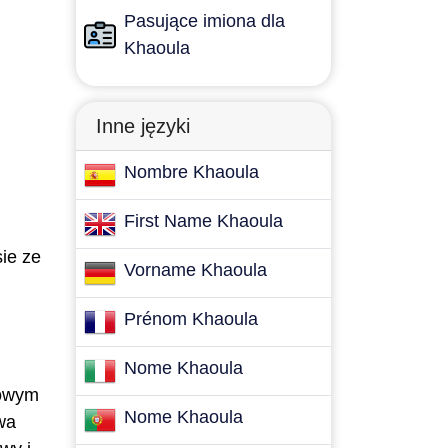
Pasujące imiona dla
Khaoula
Inne języki
Nombre Khaoula
First Name Khaoula
ie ze
Vorname Khaoula
Prénom Khaoula
Nome Khaoula
sowym
Nome Khaoula
owa