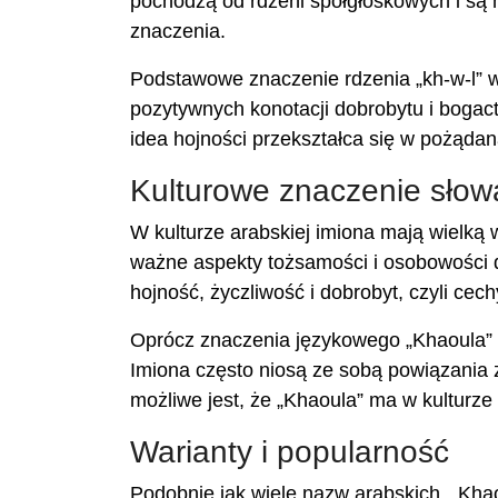
pochodzą od rdzeni spółgłoskowych i są
znaczenia.
Podstawowe znaczenie rdzenia „kh-w-l” wi
pozytywnych konotacji dobrobytu i bogact
idea hojności przekształca się w pożądan
Kulturowe znaczenie słow
W kulturze arabskiej imiona mają wielką 
ważne aspekty tożsamości i osobowości da
hojność, życzliwość i dobrobyt, czyli ce
Oprócz znaczenia językowego „Khaoula” mo
Imiona często niosą ze sobą powiązania z
możliwe jest, że „Khaoula” ma w kulturze 
Warianty i popularność
Podobnie jak wiele nazw arabskich, „Khao