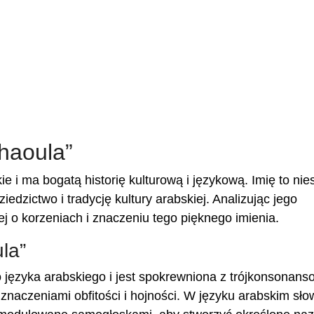
haoula”
i ma bogatą historię kulturową i językową. Imię to nies
edzictwo i tradycję kultury arabskiej. Analizując jego
j o korzeniach i znaczeniu tego pięknego imienia.
la”
 języka arabskiego i jest spokrewniona z trójkonsonan
e znaczeniami obfitości i hojności. W języku arabskim sł