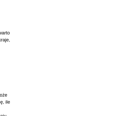
warto
raje,
może
, ile