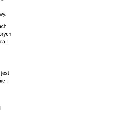
wy.
ach
tórych
ca i
jest
ie i
i