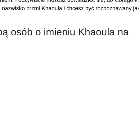
niem. I oczywiście możesz dowiedzieć się, do którego k
je nazwisko brzmi Khaoula i chcesz być rozpoznawany ja
zbą osób o imieniu Khaoula na