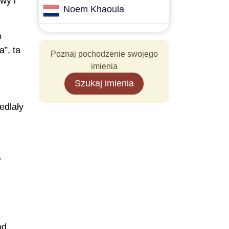
wy i
Noem Khaoula
o
”, ta
Poznaj pochodzenie swojego
imienia
Szukaj imienia
edlały
.
od