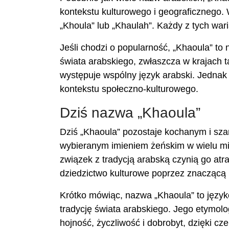
kontekstu kulturowego i geograficznego.
„Khoula” lub „Khaulah”. Każdy z tych wa
Jeśli chodzi o popularność, „Khaoula” t
świata arabskiego, zwłaszcza w krajach ta
występuje wspólny język arabski. Jednak 
kontekstu społeczno-kulturowego.
Dziś nazwa „Khaoula”
Dziś „Khaoula” pozostaje kochanym i sza
wybieranym imieniem żeńskim w wielu mi
związek z tradycją arabską czynią go atr
dziedzictwo kulturowe poprzez znaczącą 
Krótko mówiąc, nazwa „Khaoula” to językow
tradycję świata arabskiego. Jego etymolo
hojność, życzliwość i dobrobyt, dzięki cz