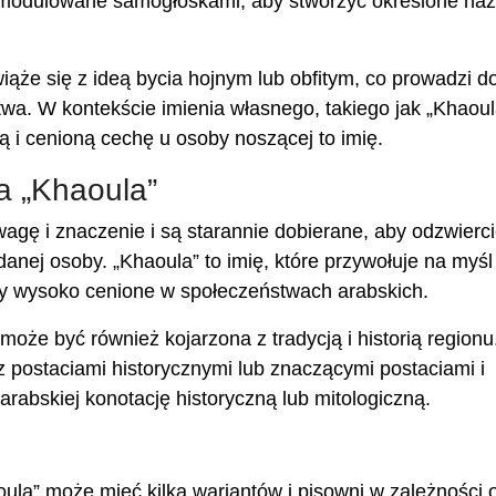
 modulowane samogłoskami, aby stworzyć określone naz
ąże się z ideą bycia hojnym lub obfitym, co prowadzi d
wa. W kontekście imienia własnego, takiego jak „Khaoula
ą i cenioną cechę u osoby noszącej to imię.
a „Khaoula”
wagę i znaczenie i są starannie dobierane, aby odzwierci
nej osoby. „Khaoula” to imię, które przywołuje na myśl
chy wysoko cenione w społeczeństwach arabskich.
że być również kojarzona z tradycją i historią regionu
 postaciami historycznymi lub znaczącymi postaciami i
arabskiej konotację historyczną lub mitologiczną.
ula” może mieć kilka wariantów i pisowni w zależności 