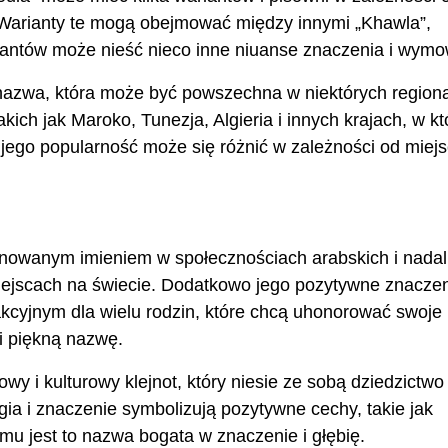
 Warianty te mogą obejmować między innymi „Khawla”,
riantów może nieść nieco inne niuanse znaczenia i wymo
o nazwa, która może być powszechna w niektórych region
kich jak Maroko, Tunezja, Algieria i innych krajach, w k
jego popularność może się różnić w zależności od miejs
nowanym imieniem w społecznościach arabskich i nadal 
ejscach na świecie. Dodatkowo jego pozytywne znaczen
akcyjnym dla wielu rodzin, które chcą uhonorować swoje
i piękną nazwę.
y i kulturowy klejnot, który niesie ze sobą dziedzictwo 
gia i znaczenie symbolizują pozytywne cechy, takie jak
emu jest to nazwa bogata w znaczenie i głębię.