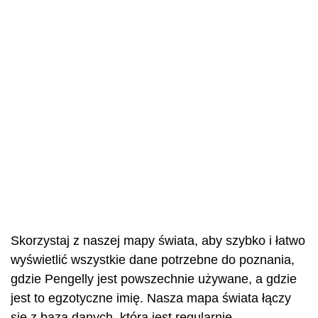
Skorzystaj z naszej mapy świata, aby szybko i łatwo
wyświetlić wszystkie dane potrzebne do poznania,
gdzie Pengelly jest powszechnie używane, a gdzie
jest to egzotyczne imię. Nasza mapa świata łączy
się z bazą danych, która jest regularnie