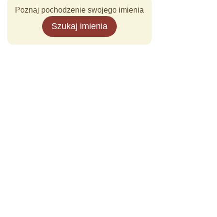
Poznaj pochodzenie swojego imienia
Szukaj imienia