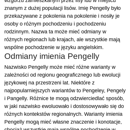
wzgórzu zamieszkanym przez lisy lub w miejscu
znanym z dużej populacji lisów. Imię Pengelly było
przekazywane z pokolenia na pokolenie i nosiły je
osoby o różnym pochodzeniu i pochodzeniu
rodzinnym. Nazwa ta może mieć odmiany w
różnych regionach lub krajach, ale wszystkie mają
wspólne pochodzenie w języku angielskim.
Odmiany imienia Pengelly
Nazwisko Pengelly może mieć różne warianty w
zależności od regionu geograficznego lub ewolucji
językowej na przestrzeni lat. Niektóre z
najpopularniejszych wariantów to Pengeley, Pengely
i Pangelly. Różnice te mogą odzwierciedlać sposób,
w jaki nazwisko ewoluowało i dostosowywało się do
różnych kontekstów regionalnych. Warianty imienia
Pengelly mogą mieć własne znaczenie i konotacje,
chociaż wszystkie mają wspólne pochodzenie w