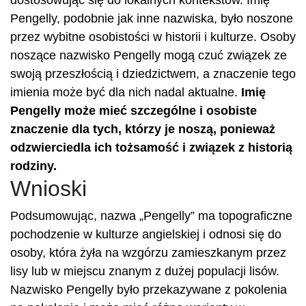
dostosowując się do lokalnych kontekstów. Imię
Pengelly, podobnie jak inne nazwiska, było noszone
przez wybitne osobistości w historii i kulturze. Osoby
noszące nazwisko Pengelly mogą czuć związek ze
swoją przeszłością i dziedzictwem, a znaczenie tego
imienia może być dla nich nadal aktualne.
Imię
Pengelly może mieć szczególne i osobiste
znaczenie dla tych, którzy je noszą, ponieważ
odzwierciedla ich tożsamość i związek z historią
rodziny.
Wnioski
Podsumowując, nazwa „Pengelly” ma topograficzne
pochodzenie w kulturze angielskiej i odnosi się do
osoby, która żyła na wzgórzu zamieszkanym przez
lisy lub w miejscu znanym z dużej populacji lisów.
Nazwisko Pengelly było przekazywane z pokolenia