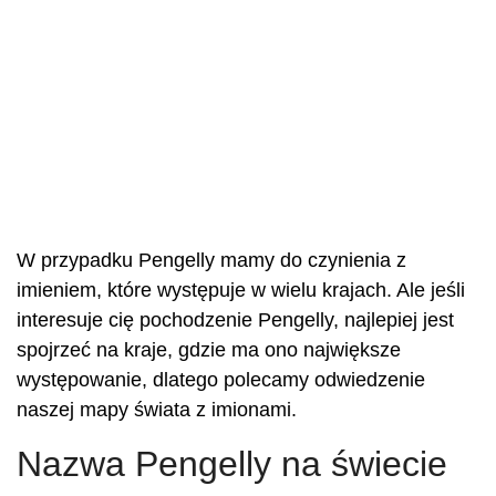
W przypadku Pengelly mamy do czynienia z
imieniem, które występuje w wielu krajach. Ale jeśli
interesuje cię pochodzenie Pengelly, najlepiej jest
spojrzeć na kraje, gdzie ma ono największe
występowanie, dlatego polecamy odwiedzenie
naszej mapy świata z imionami.
Nazwa Pengelly na świecie