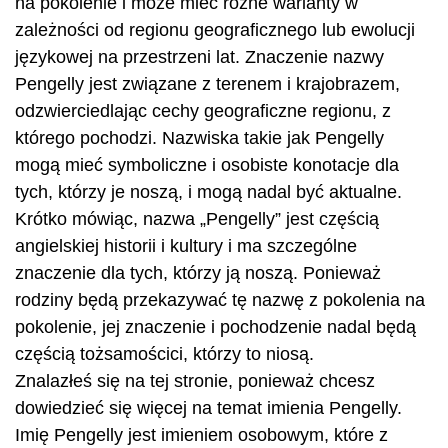
na pokolenie i może mieć różne warianty w
zależności od regionu geograficznego lub ewolucji
językowej na przestrzeni lat. Znaczenie nazwy
Pengelly jest związane z terenem i krajobrazem,
odzwierciedlając cechy geograficzne regionu, z
którego pochodzi. Nazwiska takie jak Pengelly
mogą mieć symboliczne i osobiste konotacje dla
tych, którzy je noszą, i mogą nadal być aktualne.
Krótko mówiąc, nazwa „Pengelly” jest częścią
angielskiej historii i kultury i ma szczególne
znaczenie dla tych, którzy ją noszą. Ponieważ
rodziny będą przekazywać tę nazwę z pokolenia na
pokolenie, jej znaczenie i pochodzenie nadal będą
częścią tożsamościci, którzy to niosą.
Znalazłeś się na tej stronie, ponieważ chcesz
dowiedzieć się więcej na temat imienia Pengelly.
Imię Pengelly jest imieniem osobowym, które z