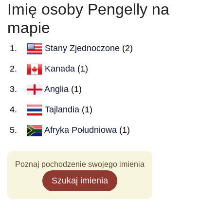
Imię osoby Pengelly na
mapie
Stany Zjednoczone
(2)
Kanada
(1)
Anglia
(1)
Tajlandia
(1)
Afryka Południowa
(1)
Poznaj pochodzenie swojego imienia
Szukaj imienia