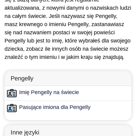
aktualizowana, z nowymi danymi o nazwiskach ludzi
na całym świecie. Jeśli nazywasz się Pengelly,
masz krewnego o imieniu Pengelly, zastanawiasz
się nad nazwaniem postaci w swojej powieści
Pengelly lub jest to imię, które wybrałeś dla swojego
dziecka, zobacz ile innych osób na świecie możesz
znaleźć o tym imieniu i w jakim kraju się znajdują.
Pengelly
Imię Pengelly na świecie
Pasujące imiona dla Pengelly
Inne języki