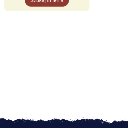
Szukaj imienia