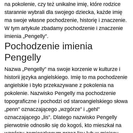
na pokolenie, czy też unikalne imię, które rodzice
starannie wybrali dla swojego dziecka, każde imię
ma swoje własne pochodzenie, historię i znaczenie.
W tym artykule zbadamy pochodzenie i znaczenie
imienia „Pengelly”.
Pochodzenie imienia
Pengelly
Nazwa „Pengelly” ma swoje korzenie w kulturze i
historii języka angielskiego. Imię to ma pochodzenie
angielskie i było przekazywane z pokolenia na
pokolenie. Nazwisko Pengelly ma pochodzenie
topograficzne i pochodzi od staroangielskiego słowa
„penn” oznaczającego „wzgórze” i „gehl”
oznaczającego „lis”. Dlatego nazwisko Pengelly
pierwotnie odnosiło się do kogoś, kto mieszkał na