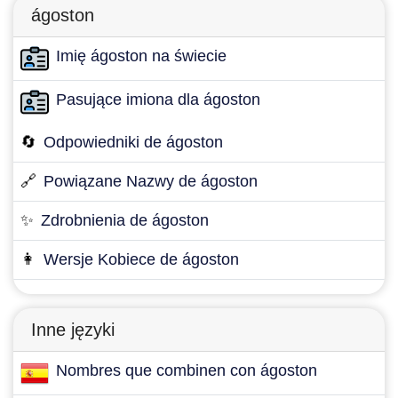
ágoston
Imię ágoston na świecie
Pasujące imiona dla ágoston
🔄
Odpowiedniki de ágoston
🔗
Powiązane Nazwy de ágoston
✨
Zdrobnienia de ágoston
👩
Wersje Kobiece de ágoston
Inne języki
Nombres que combinen con ágoston